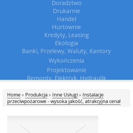
Doradztwo
Drukarnie
Handel
Hurtownie
Kredyty, Leasing
Ekologia
Banki, Przelewy, Waluty, Kantory
Wykończenia
Projektowanie
Remonty, Elektryk, Hydraulik
Materiały Budowlane
Home
»
Produkcja
»
Inne Usługi
Lokum
»
Instalacje
przeciwpożarowe - wysoka jakość, atrakcyjna cena!
Drzwi i Okna
Klimatyzacja i Wentylacja
Nieruchomości, Działki
Domy, Mieszkania