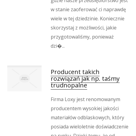
gdzie nasze przedsiębiorstwo jest
Serwis
w stanie zaoferować ci naprawdę
Inne Usługi
wiele w tej dziedzinie. Koniecznie
Odprężenie
skorzystaj z możliwości, jakie
Hotele i Noclegi
przygotowaliśmy, ponieważ
Podróże
Wypoczynek
dzi�...
Kondycja
Dietetyka, Odchudzanie
Producent takich
Kosmetyki
rozwiązań jak np. taśmy
Leczenie
trudnopalne
Salony Kosmetyczne
Sprzęt Medyczny
Firma Loxy jest renomowanym
Oprogramowanie
producentem wysokiej jakości
Oprogramowanie
materiałów odblaskowych, który
Strony Internetowe
posiada wieloletnie doświadczenie
na rynku. Dzięki temu, że od