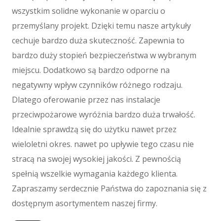
Ogród, Rośliny
wszystkim solidne wykonanie w oparciu o
Chemia
przemyślany projekt. Dzięki temu nasze artykuły
Art. Spożywcze
cechuje bardzo duża skuteczność. Zapewnia to
Materiały Eksploatacyjne
bardzo duży stopień bezpieczeństwa w wybranym
Inne Sklepy
miejscu. Dodatkowo są bardzo odporne na
Maszyny
negatywny wpływ czynników różnego rodzaju.
Maszyny
Dlatego oferowanie przez nas instalacje
Narzędzia
przeciwpożarowe wyróżnia bardzo duża trwałość.
Przemysł Metalowy
Idealnie sprawdzą się do użytku nawet przez
Spedycja
wieloletni okres. nawet po upływie tego czasu nie
Transport
stracą na swojej wysokiej jakości. Z pewnością
Części Samochodowe
spełnią wszelkie wymagania każdego klienta.
Wynajem
Zapraszamy serdecznie Państwa do zapoznania się z
Usługi Motoryzacyjne
dostępnym asortymentem naszej firmy.
Salony, Komisy
E-marketing