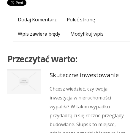
Agencje Reklamowe
Materiały Reklamowe
Dodaj Komentarz
Poleć stronę
Inne Agencje
Wpis zawiera błędy
Modyfikuj wpis
Wigor
Imprezy Integracyjne
Hobby
Przeczytać warto:
Zajęcia Sportowe i Rekreacyjne
Produkcja
Skuteczne inwestowanie
Informatyczne
Restauracje, Catering
Chcesz wiedzieć, czy twoja
Fotografia
inwestycja w nieruchomości
Adwokaci, Porady Prawne
wypaliła? W takim wypadku
Ślub i Wesele
przydadzą ci się roczne przeglądy
Weterynaryjne, Hodowla Zwierząt
budowlane. Słupsk to miejsce,
Sprzątanie, Porządkowanie