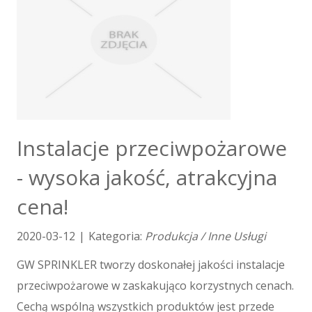
Nauczanie
Placówki Edukacyjne
Kursy Językowe
Konferencje, Sale Szkoleniowe
Kursy i Szkolenia
Tłumaczenia
E-Sprzedaż
Instalacje przeciwpożarowe
Biżuteria
- wysoka jakość, atrakcyjna
Dla Dzieci
Meble
cena!
Wyposażenie Wnętrz
Wyposażenie Łazienki
2020-03-12
|
Kategoria:
Produkcja / Inne Usługi
Odzież
GW SPRINKLER tworzy doskonałej jakości instalacje
Sport
Elektronika, RTV, AGD
przeciwpożarowe w zaskakująco korzystnych cenach.
Art. Dla Zwierząt
Cechą wspólną wszystkich produktów jest przede