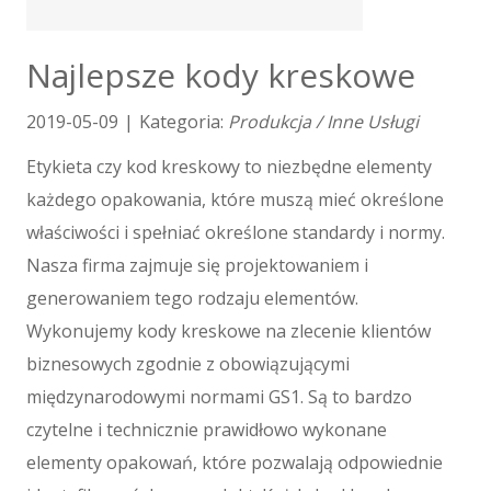
Tłumaczenia
E-Sprzedaż
Najlepsze kody kreskowe
Biżuteria
Dla Dzieci
2019-05-09
|
Kategoria:
Produkcja / Inne Usługi
Meble
Etykieta czy kod kreskowy to niezbędne elementy
Wyposażenie Wnętrz
każdego opakowania, które muszą mieć określone
Wyposażenie Łazienki
Odzież
właściwości i spełniać określone standardy i normy.
Sport
Nasza firma zajmuje się projektowaniem i
Elektronika, RTV, AGD
generowaniem tego rodzaju elementów.
Art. Dla Zwierząt
Wykonujemy kody kreskowe na zlecenie klientów
Ogród, Rośliny
biznesowych zgodnie z obowiązującymi
Chemia
międzynarodowymi normami GS1. Są to bardzo
Art. Spożywcze
czytelne i technicznie prawidłowo wykonane
Materiały Eksploatacyjne
elementy opakowań, które pozwalają odpowiednie
Inne Sklepy