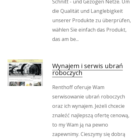
Schnitt - und Gezogen Netze. Um
Wypoczynek
die Qualität und Langlebigkeit
Kondycja
unserer Produkte zu überprüfen,
Dietetyka, Odchudzanie
wählen Sie einfach das Produkt,
Kosmetyki
das am be...
Leczenie
Salony Kosmetyczne
Sprzęt Medyczny
Wynajem i serwis ubrań
Oprogramowanie
roboczych
Oprogramowanie
Strony Internetowe
Renthoff oferuje Wam
Kontakt
serwisowanie ubrań roboczych
oraz ich wynajem. Jeżeli chcecie
znaleźć najlepszą ofertę cenową,
to my Wam ją na pewno
zapewnimy. Cieszymy się dobrą