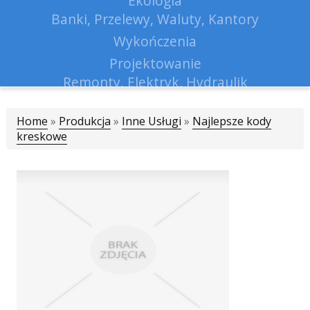
Ekologia
Banki, Przelewy, Waluty, Kantory
Wykończenia
Projektowanie
Remonty, Elektryk, Hydraulik
Materiały Budowlane
Home
»
Produkcja
»
Inne Usługi
Lokum
»
Najlepsze kody
kreskowe
Drzwi i Okna
Klimatyzacja i Wentylacja
Nieruchomości, Działki
Domy, Mieszkania
Nauczanie
Placówki Edukacyjne
Kursy Językowe
Konferencje, Sale Szkoleniowe
Kursy i Szkolenia