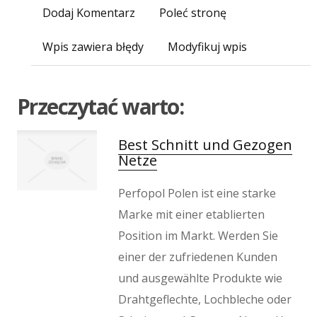
Imprezy Integracyjne
Dodaj Komentarz
Poleć stronę
Hobby
Zajęcia Sportowe i Rekreacyjne
Wpis zawiera błędy
Modyfikuj wpis
Produkcja
Informatyczne
Przeczytać warto:
Restauracje, Catering
Fotografia
Adwokaci, Porady Prawne
Best Schnitt und Gezogen
Netze
Ślub i Wesele
Weterynaryjne, Hodowla Zwierząt
Perfopol Polen ist eine starke
Sprzątanie, Porządkowanie
Marke mit einer etablierten
Serwis
Position im Markt. Werden Sie
Inne Usługi
einer der zufriedenen Kunden
Odprężenie
und ausgewählte Produkte wie
Hotele i Noclegi
Drahtgeflechte, Lochbleche oder
Podróże