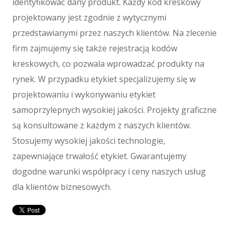
identyfikować dany produkt. Każdy kod kreskowy
Maszyny
projektowany jest zgodnie z wytycznymi
Maszyny
przedstawianymi przez naszych klientów. Na zlecenie
Narzędzia
firm zajmujemy się także rejestracją kodów
Przemysł Metalowy
kreskowych, co pozwala wprowadzać produkty na
Spedycja
rynek. W przypadku etykiet specjalizujemy się w
Transport
projektowaniu i wykonywaniu etykiet
Części Samochodowe
samoprzylepnych wysokiej jakości. Projekty graficzne
Wynajem
Usługi Motoryzacyjne
są konsultowane z każdym z naszych klientów.
Salony, Komisy
Stosujemy wysokiej jakości technologie,
E-marketing
zapewniające trwałość etykiet. Gwarantujemy
Agencje Reklamowe
dogodne warunki współpracy i ceny naszych usług
Materiały Reklamowe
dla klientów biznesowych.
Inne Agencje
Wigor