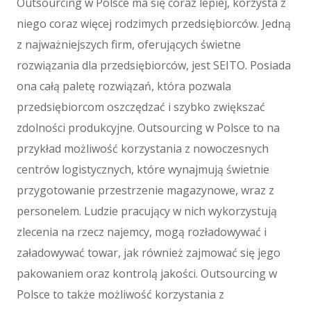
Outsourcing w Polsce ma się coraz lepiej, korzysta z
Sport
Elektronika, RTV, AGD
niego coraz więcej rodzimych przedsiębiorców. Jedną
Art. Dla Zwierząt
z najważniejszych firm, oferujących świetne
Ogród, Rośliny
rozwiązania dla przedsiębiorców, jest SEITO. Posiada
Chemia
ona całą paletę rozwiązań, która pozwala
Art. Spożywcze
przedsiębiorcom oszczędzać i szybko zwiększać
Materiały Eksploatacyjne
zdolności produkcyjne. Outsourcing w Polsce to na
Inne Sklepy
przykład możliwość korzystania z nowoczesnych
Maszyny
centrów logistycznych, które wynajmują świetnie
Maszyny
przygotowanie przestrzenie magazynowe, wraz z
Narzędzia
personelem. Ludzie pracujący w nich wykorzystują
Przemysł Metalowy
zlecenia na rzecz najemcy, mogą rozładowywać i
Spedycja
załadowywać towar, jak również zajmować się jego
Transport
pakowaniem oraz kontrolą jakości. Outsourcing w
Części Samochodowe
Polsce to także możliwość korzystania z
Wynajem