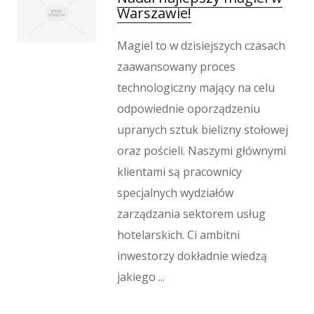
Warszawie!
Weterynaryjne, Hodowla Zwierząt
Sprzątanie, Porządkowanie
Magiel to w dzisiejszych czasach
Serwis
zaawansowany proces
Inne Usługi
technologiczny mający na celu
Odprężenie
odpowiednie oporządzeniu
Hotele i Noclegi
upranych sztuk bielizny stołowej
Podróże
oraz pościeli. Naszymi głównymi
Wypoczynek
klientami są pracownicy
Kondycja
specjalnych wydziałów
Dietetyka, Odchudzanie
zarządzania sektorem usług
Kosmetyki
hotelarskich. Ci ambitni
Leczenie
inwestorzy dokładnie wiedzą
Salony Kosmetyczne
Sprzęt Medyczny
jakiego ...
Oprogramowanie