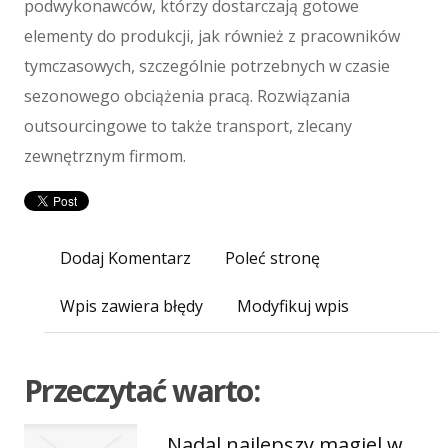
podwykonawców, którzy dostarczają gotowe
Usługi Motoryzacyjne
elementy do produkcji, jak również z pracowników
Salony, Komisy
tymczasowych, szczególnie potrzebnych w czasie
E-marketing
sezonowego obciążenia pracą. Rozwiązania
Agencje Reklamowe
outsourcingowe to także transport, zlecany
Materiały Reklamowe
Inne Agencje
zewnętrznym firmom.
Wigor
Imprezy Integracyjne
Hobby
Dodaj Komentarz
Poleć stronę
Zajęcia Sportowe i Rekreacyjne
Produkcja
Wpis zawiera błędy
Modyfikuj wpis
Informatyczne
Restauracje, Catering
Przeczytać warto:
Fotografia
Adwokaci, Porady Prawne
Nadal najlepszy magiel w
Ślub i Wesele