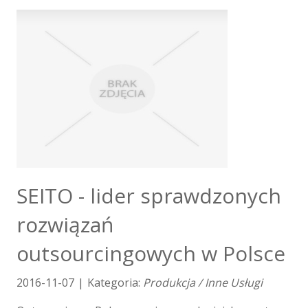
Klimatyzacja i Wentylacja
Nieruchomości, Działki
Domy, Mieszkania
Nauczanie
Placówki Edukacyjne
Kursy Językowe
Konferencje, Sale Szkoleniowe
Kursy i Szkolenia
Tłumaczenia
E-Sprzedaż
SEITO - lider sprawdzonych
Biżuteria
rozwiązań
Dla Dzieci
Meble
outsourcingowych w Polsce
Wyposażenie Wnętrz
Wyposażenie Łazienki
2016-11-07
|
Kategoria:
Produkcja / Inne Usługi
Odzież