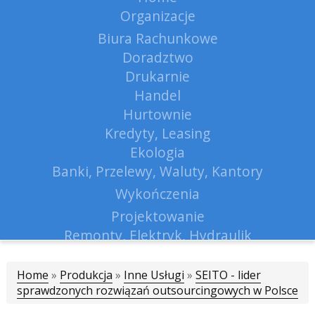
Organizacje
Biura Rachunkowe
Doradztwo
Drukarnie
Handel
Hurtownie
Kredyty, Leasing
Ekologia
Banki, Przelewy, Waluty, Kantory
Wykończenia
Projektowanie
Remonty, Elektryk, Hydraulik
Materiały Budowlane
Home
»
Produkcja
»
Inne Usługi
Lokum
»
SEITO - lider
sprawdzonych rozwiązań outsourcingowych w Polsce
Drzwi i Okna