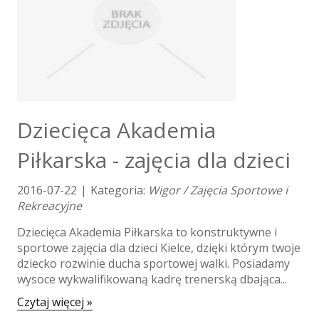
Produkcja
Informatyczne
Restauracje, Catering
Fotografia
Adwokaci, Porady Prawne
Ślub i Wesele
Dziecięca Akademia
Weterynaryjne, Hodowla Zwierząt
Sprzątanie, Porządkowanie
Piłkarska - zajęcia dla dzieci
Serwis
Inne Usługi
2016-07-22
|
Kategoria:
Wigor / Zajęcia Sportowe i
Rekreacyjne
Odprężenie
Dziecięca Akademia Piłkarska to konstruktywne i
Hotele i Noclegi
sportowe zajęcia dla dzieci Kielce, dzięki którym twoje
Podróże
dziecko rozwinie ducha sportowej walki. Posiadamy
Wypoczynek
wysoce wykwalifikowaną kadrę trenerską dbająca...
Kondycja
Czytaj więcej »