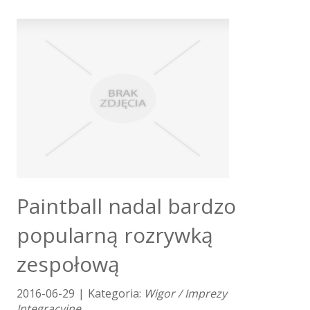
Dietetyka, Odchudzanie
Kosmetyki
Leczenie
Salony Kosmetyczne
Sprzęt Medyczny
Oprogramowanie
Oprogramowanie
Strony Internetowe
Kontakt
Paintball nadal bardzo
popularną rozrywką
zespołową
2016-06-29
|
Kategoria:
Wigor / Imprezy
Integracyjne