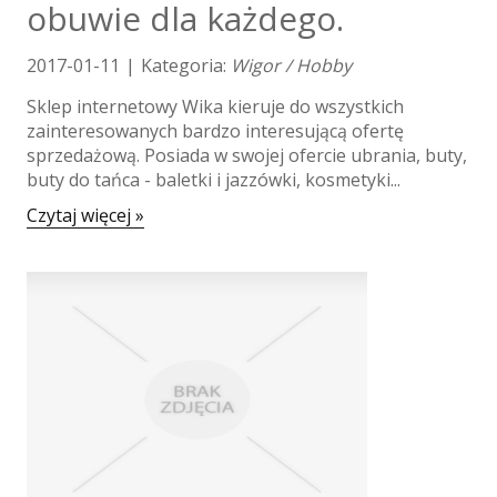
Biżuteria
obuwie dla każdego.
Dla Dzieci
Meble
2017-01-11
|
Kategoria:
Wigor / Hobby
Wyposażenie Wnętrz
Sklep internetowy Wika kieruje do wszystkich
Wyposażenie Łazienki
zainteresowanych bardzo interesującą ofertę
Odzież
sprzedażową. Posiada w swojej ofercie ubrania, buty,
buty do tańca - baletki i jazzówki, kosmetyki...
Sport
Elektronika, RTV, AGD
Czytaj więcej »
Art. Dla Zwierząt
Ogród, Rośliny
Chemia
Art. Spożywcze
Materiały Eksploatacyjne
Inne Sklepy
Maszyny
Maszyny