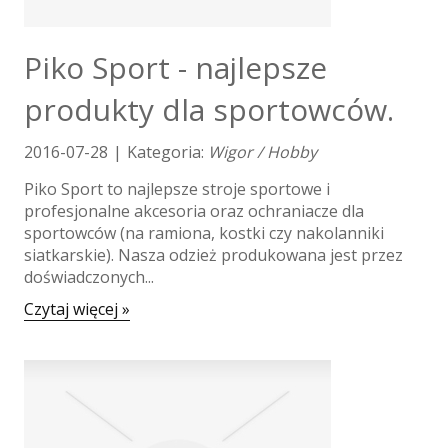
Narzędzia
Przemysł Metalowy
Spedycja
Piko Sport - najlepsze
Transport
produkty dla sportowców.
Części Samochodowe
Wynajem
2016-07-28
|
Kategoria:
Wigor / Hobby
Usługi Motoryzacyjne
Piko Sport to najlepsze stroje sportowe i
Salony, Komisy
profesjonalne akcesoria oraz ochraniacze dla
E-marketing
sportowców (na ramiona, kostki czy nakolanniki
siatkarskie). Nasza odzież produkowana jest przez
Agencje Reklamowe
doświadczonych...
Materiały Reklamowe
Czytaj więcej »
Inne Agencje
Wigor
Imprezy Integracyjne
Hobby
Zajęcia Sportowe i Rekreacyjne