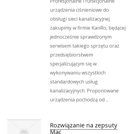
Imprezy Integracyjne
Profesjonalne i funkcjonalne
Hobby
urządzenia ciśnieniowe do
Zajęcia Sportowe i Rekreacyjne
obsługi sieci kanalizacyjnej
Produkcja
zakupimy w firmie KanRo, będącej
Informatyczne
jednocześnie sprawdzonym
Restauracje, Catering
serwisem takiego sprzętu oraz
Fotografia
przedsiębiorstwem
Adwokaci, Porady Prawne
specjalizującym się w
Ślub i Wesele
wykonywaniu wszystkich
Weterynaryjne, Hodowla Zwierząt
standardowych usług
Sprzątanie, Porządkowanie
kanalizacyjnych. Proponowane
Serwis
urządzenia pochodzą od ...
Inne Usługi
Odprężenie
Hotele i Noclegi
Rozwiązanie na zepsuty
Podróże
Mac