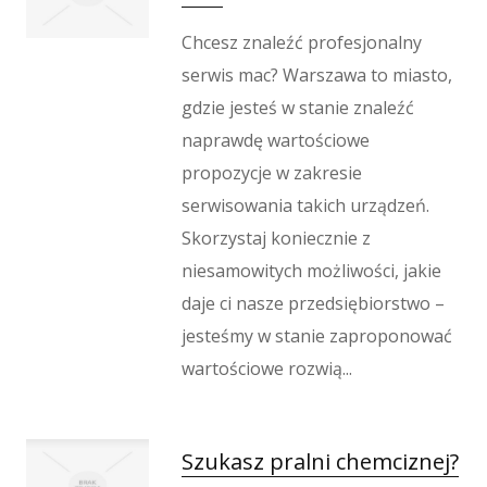
Wypoczynek
Chcesz znaleźć profesjonalny
Kondycja
serwis mac? Warszawa to miasto,
Dietetyka, Odchudzanie
Kosmetyki
gdzie jesteś w stanie znaleźć
Leczenie
naprawdę wartościowe
Salony Kosmetyczne
propozycje w zakresie
Sprzęt Medyczny
serwisowania takich urządzeń.
Oprogramowanie
Skorzystaj koniecznie z
Oprogramowanie
niesamowitych możliwości, jakie
Strony Internetowe
daje ci nasze przedsiębiorstwo –
Kontakt
jesteśmy w stanie zaproponować
wartościowe rozwią...
Szukasz pralni chemciznej?