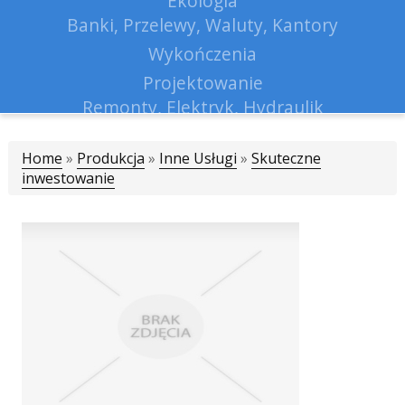
Ekologia
Banki, Przelewy, Waluty, Kantory
Wykończenia
Projektowanie
Remonty, Elektryk, Hydraulik
Materiały Budowlane
Home
»
Produkcja
»
Inne Usługi
Lokum
»
Skuteczne
inwestowanie
Drzwi i Okna
Klimatyzacja i Wentylacja
Nieruchomości, Działki
Domy, Mieszkania
Nauczanie
Placówki Edukacyjne
Kursy Językowe
Konferencje, Sale Szkoleniowe
Kursy i Szkolenia