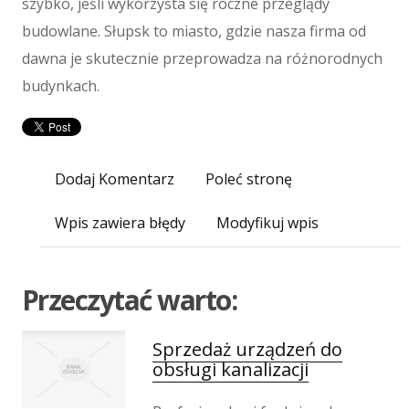
szybko, jeśli wykorzysta się roczne przeglądy
Maszyny
budowlane. Słupsk to miasto, gdzie nasza firma od
Maszyny
dawna je skutecznie przeprowadza na różnorodnych
Narzędzia
budynkach.
Przemysł Metalowy
Spedycja
Transport
Części Samochodowe
Dodaj Komentarz
Poleć stronę
Wynajem
Usługi Motoryzacyjne
Wpis zawiera błędy
Modyfikuj wpis
Salony, Komisy
E-marketing
Przeczytać warto:
Agencje Reklamowe
Materiały Reklamowe
Sprzedaż urządzeń do
Inne Agencje
obsługi kanalizacji
Wigor