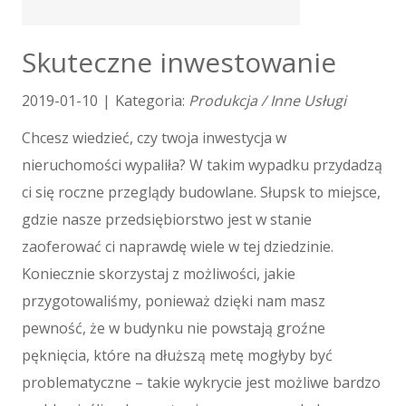
Tłumaczenia
E-Sprzedaż
Skuteczne inwestowanie
Biżuteria
Dla Dzieci
2019-01-10
|
Kategoria:
Produkcja / Inne Usługi
Meble
Chcesz wiedzieć, czy twoja inwestycja w
Wyposażenie Wnętrz
nieruchomości wypaliła? W takim wypadku przydadzą
Wyposażenie Łazienki
Odzież
ci się roczne przeglądy budowlane. Słupsk to miejsce,
Sport
gdzie nasze przedsiębiorstwo jest w stanie
Elektronika, RTV, AGD
zaoferować ci naprawdę wiele w tej dziedzinie.
Art. Dla Zwierząt
Koniecznie skorzystaj z możliwości, jakie
Ogród, Rośliny
przygotowaliśmy, ponieważ dzięki nam masz
Chemia
pewność, że w budynku nie powstają groźne
Art. Spożywcze
pęknięcia, które na dłuższą metę mogłyby być
Materiały Eksploatacyjne
problematyczne – takie wykrycie jest możliwe bardzo
Inne Sklepy