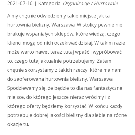
Biżuteria
2021-07-16
|
Kategoria:
Organizacje / Hurtownie
Dla Dzieci
A my chętnie odwiedziemy takie miejsce jak ta
Meble
hurtownia bielizny, Warszawa. W stolicy pewnie nie
Wyposażenie Wnętrz
brakuje wspaniałych sklepów, które wiedzą, czego
Wyposażenie Łazienki
Odzież
klienci mogą od nich oczekiwać dzisiaj. W takim razie
Sport
może warto nawet teraz tutaj wpaść i wypróbować
Elektronika, RTV, AGD
to, czego tutaj aktualnie potrzebujemy. Zatem
Art. Dla Zwierząt
chętnie skorzystamy z takich rzeczy, które ma nam
Ogród, Rośliny
do zaoferowana hurtownia bielizny, Warszawa.
Chemia
Spodziewamy się, że będzie to dla nas fantastyczne
Art. Spożywcze
miejsce, do którego jeszcze nieraz wrócimy i z
Materiały Eksploatacyjne
którego oferty będziemy korzystać. W końcu każdy
Inne Sklepy
potrzebuje dobrej jakości bielizny dla siebie na różne
Maszyny
okazje tu.
Maszyny