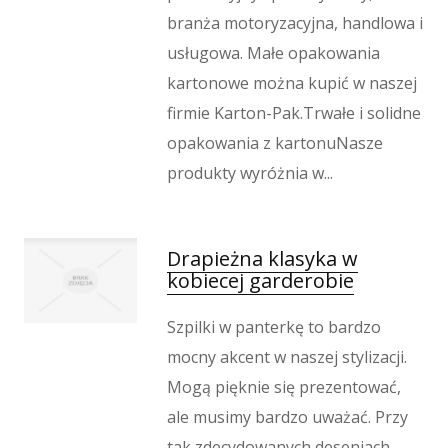
Produkcja
branża motoryzacyjna, handlowa i
Informatyczne
usługowa. Małe opakowania
Restauracje, Catering
kartonowe można kupić w naszej
Fotografia
firmie Karton-Pak.Trwałe i solidne
Adwokaci, Porady Prawne
opakowania z kartonuNasze
Ślub i Wesele
produkty wyróżnia w...
Weterynaryjne, Hodowla Zwierząt
Sprzątanie, Porządkowanie
Serwis
Drapieżna klasyka w
Inne Usługi
kobiecej garderobie
Odprężenie
Szpilki w panterkę to bardzo
Hotele i Noclegi
Podróże
mocny akcent w naszej stylizacji.
Wypoczynek
Mogą pięknie się prezentować,
Kondycja
ale musimy bardzo uważać. Przy
tak zdecydowanych deseniach