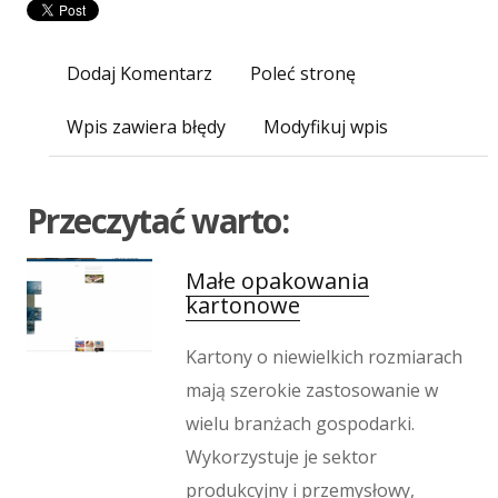
Narzędzia
Przemysł Metalowy
Spedycja
Dodaj Komentarz
Poleć stronę
Transport
Wpis zawiera błędy
Modyfikuj wpis
Części Samochodowe
Wynajem
Usługi Motoryzacyjne
Przeczytać warto:
Salony, Komisy
E-marketing
Małe opakowania
Agencje Reklamowe
kartonowe
Materiały Reklamowe
Inne Agencje
Kartony o niewielkich rozmiarach
Wigor
mają szerokie zastosowanie w
Imprezy Integracyjne
wielu branżach gospodarki.
Hobby
Wykorzystuje je sektor
Zajęcia Sportowe i Rekreacyjne
produkcyjny i przemysłowy,