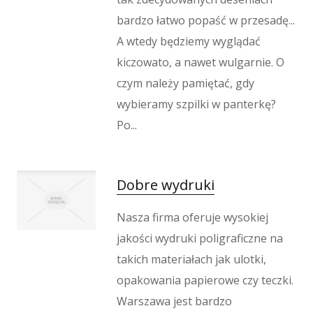
Dietetyka, Odchudzanie
Kosmetyki
bardzo łatwo popaść w przesadę...
Leczenie
A wtedy będziemy wyglądać
Salony Kosmetyczne
kiczowato, a nawet wulgarnie. O
Sprzęt Medyczny
czym należy pamiętać, gdy
Oprogramowanie
wybieramy szpilki w panterkę?
Oprogramowanie
Po...
Strony Internetowe
Kontakt
Dobre wydruki
Nasza firma oferuje wysokiej
jakości wydruki poligraficzne na
takich materiałach jak ulotki,
opakowania papierowe czy teczki.
Warszawa jest bardzo