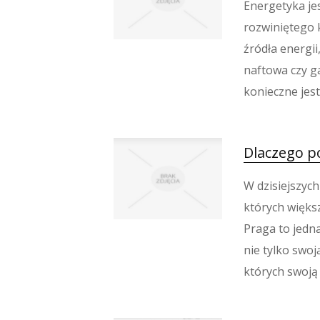
Energetyka je
rozwiniętego 
źródła energii
naftowa czy g
konieczne jest
Dlaczego po
W dzisiejszych
których większ
Praga to jedna
nie tylko swoj
których swoją 