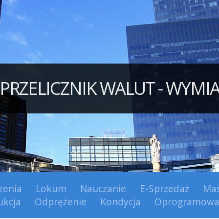
PRZELICZNIK WALUT - WYMI
zenia
Lokum
Nauczanie
E-Sprzedaż
Mas
ukcja
Odprężenie
Kondycja
Oprogramowa