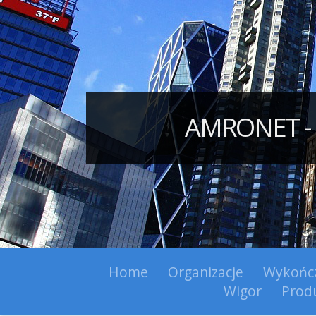
AMRONET - 
Home
Organizacje
Wykońc
Wigor
Prod