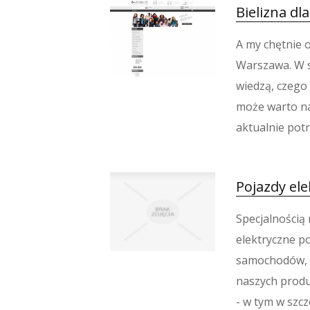
Bielizna dl
A my chętnie o
Warszawa. W s
wiedzą, czego 
może warto na
aktualnie potr
Pojazdy ele
Specjalnością
elektryczne p
samochodów, s
naszych produk
- w tym w szcz