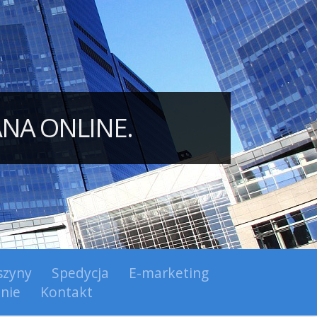
ANA ONLINE.
zyny
Spedycja
E-marketing
nie
Kontakt