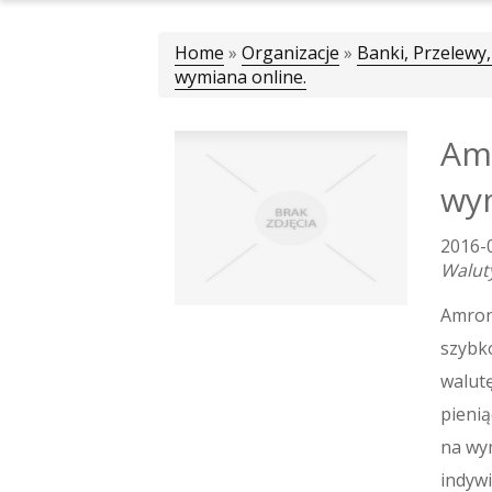
Home
»
Organizacje
»
Banki, Przelewy,
wymiana online.
Amr
wym
2016-
Walut
Amrone
szybko
walutę
pienią
na wy
indywi