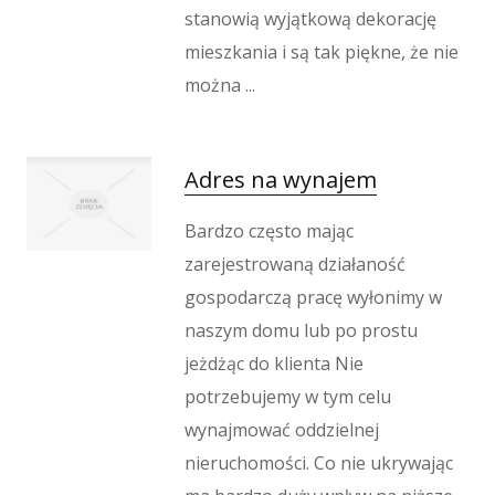
Wypoczynek
stanowią wyjątkową dekorację
Kondycja
mieszkania i są tak piękne, że nie
Dietetyka, Odchudzanie
można ...
Kosmetyki
Leczenie
Salony Kosmetyczne
Adres na wynajem
Sprzęt Medyczny
Bardzo często mając
Oprogramowanie
zarejestrowaną działaność
Oprogramowanie
gospodarczą pracę wyłonimy w
Strony Internetowe
naszym domu lub po prostu
Kontakt
jeżdżąc do klienta Nie
potrzebujemy w tym celu
wynajmować oddzielnej
nieruchomości. Co nie ukrywając