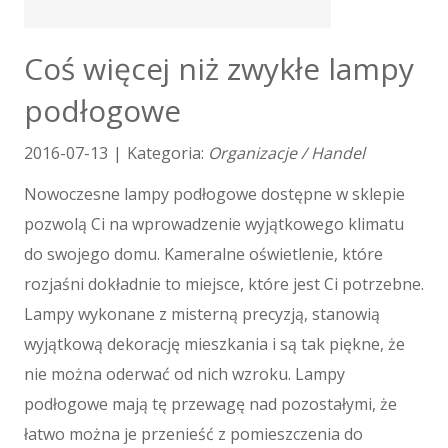
Tłumaczenia
E-Sprzedaż
Coś więcej niż zwykłe lampy
Biżuteria
podłogowe
Dla Dzieci
Meble
2016-07-13
|
Kategoria:
Organizacje / Handel
Wyposażenie Wnętrz
Wyposażenie Łazienki
Nowoczesne lampy podłogowe dostępne w sklepie
Odzież
pozwolą Ci na wprowadzenie wyjątkowego klimatu
Sport
do swojego domu. Kameralne oświetlenie, które
Elektronika, RTV, AGD
rozjaśni dokładnie to miejsce, które jest Ci potrzebne.
Art. Dla Zwierząt
Lampy wykonane z misterną precyzją, stanowią
Ogród, Rośliny
wyjątkową dekorację mieszkania i są tak piękne, że
Chemia
Art. Spożywcze
nie można oderwać od nich wzroku. Lampy
Materiały Eksploatacyjne
podłogowe mają tę przewagę nad pozostałymi, że
Inne Sklepy
łatwo można je przenieść z pomieszczenia do