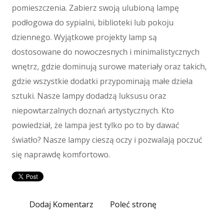
Maszyny
pomieszczenia. Zabierz swoją ulubioną lampę
Maszyny
podłogowa do sypialni, biblioteki lub pokoju
Narzędzia
dziennego. Wyjątkowe projekty lamp są
Przemysł Metalowy
dostosowane do nowoczesnych i minimalistycznych
Spedycja
wnętrz, gdzie dominują surowe materiały oraz takich,
Transport
gdzie wszystkie dodatki przypominają małe dzieła
Części Samochodowe
sztuki. Nasze lampy dodadzą luksusu oraz
Wynajem
niepowtarzalnych doznań artystycznych. Kto
Usługi Motoryzacyjne
powiedział, że lampa jest tylko po to by dawać
Salony, Komisy
światło? Nasze lampy cieszą oczy i pozwalają poczuć
E-marketing
się naprawdę komfortowo.
Agencje Reklamowe
Materiały Reklamowe
Inne Agencje
Dodaj Komentarz
Poleć stronę
Wigor