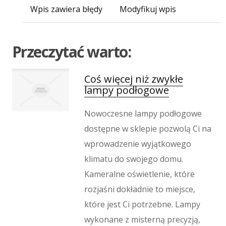
Imprezy Integracyjne
Wpis zawiera błędy
Modyfikuj wpis
Hobby
Zajęcia Sportowe i Rekreacyjne
Produkcja
Przeczytać warto:
Informatyczne
Restauracje, Catering
Coś więcej niż zwykłe
Fotografia
lampy podłogowe
Adwokaci, Porady Prawne
Nowoczesne lampy podłogowe
Ślub i Wesele
dostępne w sklepie pozwolą Ci na
Weterynaryjne, Hodowla Zwierząt
Sprzątanie, Porządkowanie
wprowadzenie wyjątkowego
Serwis
klimatu do swojego domu.
Inne Usługi
Kameralne oświetlenie, które
Odprężenie
rozjaśni dokładnie to miejsce,
Hotele i Noclegi
które jest Ci potrzebne. Lampy
Podróże
wykonane z misterną precyzją,