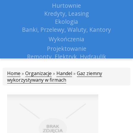
Hurtownie
Kredyty, Leasing
Ekologia
Banki, Przelewy, Waluty, Kantory
Wykończenia
Projektowanie
Remonty, Elektryk, Hydraulik
Materiały Budowlane
Home
»
Organizacje
»
Handel
Lokum
»
Gaz ziemny
wykorzystywany w firmach
Drzwi i Okna
Klimatyzacja i Wentylacja
Nieruchomości, Działki
Domy, Mieszkania
Nauczanie
Placówki Edukacyjne