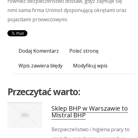
również bezpieczeństwo dostaw, gdyż zajmuje się
Inne Agencje
nimi sama firma Unimot dysponującą okrętami oraz
Wigor
pojazdami przewozowymi.
Imprezy Integracyjne
Hobby
Zajęcia Sportowe i Rekreacyjne
Produkcja
Dodaj Komentarz
Poleć stronę
Informatyczne
Wpis zawiera błędy
Modyfikuj wpis
Restauracje, Catering
Fotografia
Adwokaci, Porady Prawne
Przeczytać warto:
Ślub i Wesele
Weterynaryjne, Hodowla Zwierząt
Sklep BHP w Warszawie to
Sprzątanie, Porządkowanie
Mistral BHP
Serwis
Inne Usługi
Bezpieczeństwo i higiena pracy to
Odprężenie