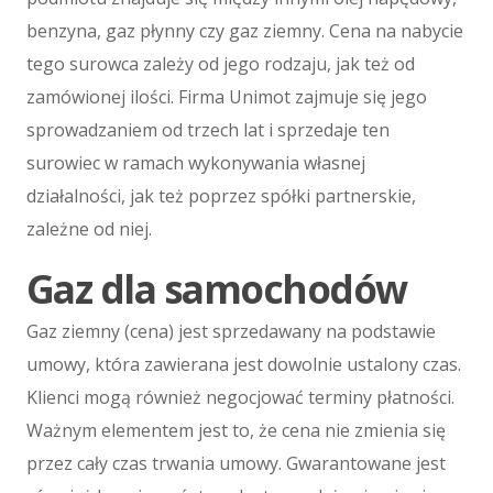
Materiały Eksploatacyjne
benzyna, gaz płynny czy gaz ziemny. Cena na nabycie
Inne Sklepy
tego surowca zależy od jego rodzaju, jak też od
Maszyny
zamówionej ilości. Firma Unimot zajmuje się jego
Maszyny
sprowadzaniem od trzech lat i sprzedaje ten
Narzędzia
surowiec w ramach wykonywania własnej
Przemysł Metalowy
działalności, jak też poprzez spółki partnerskie,
Spedycja
zależne od niej.
Transport
Gaz dla samochodów
Części Samochodowe
Wynajem
Gaz ziemny (cena) jest sprzedawany na podstawie
Usługi Motoryzacyjne
umowy, która zawierana jest dowolnie ustalony czas.
Salony, Komisy
Klienci mogą również negocjować terminy płatności.
E-marketing
Ważnym elementem jest to, że cena nie zmienia się
Agencje Reklamowe
przez cały czas trwania umowy. Gwarantowane jest
Materiały Reklamowe