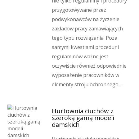
nie tylko regulaminy i procedury
Hotele i Noclegi
przygotowywane przez
Podróże
podwykonawców na życzenie
Wypoczynek
zakładów pracy zamawiających
Kondycja
tego typu rozwiązania. Poza
Dietetyka, Odchudzanie
samymi kwestiami procedur i
Kosmetyki
regulaminów ważne jest
Leczenie
oczywiście również odpowiednie
Salony Kosmetyczne
wyposażenie pracowników w
Sprzęt Medyczny
elementy stroju ochronnego,...
Oprogramowanie
Oprogramowanie
Strony Internetowe
Hurtownia ciuchów z
Kontakt
szeroką gamą modeli
damskich