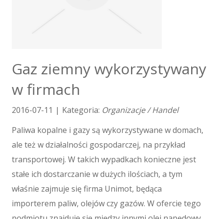
Kursy Językowe
Konferencje, Sale Szkoleniowe
Kursy i Szkolenia
Tłumaczenia
E-Sprzedaż
Gaz ziemny wykorzystywany
Biżuteria
w firmach
Dla Dzieci
Meble
2016-07-11
|
Kategoria:
Organizacje / Handel
Wyposażenie Wnętrz
Wyposażenie Łazienki
Paliwa kopalne i gazy są wykorzystywane w domach,
Odzież
ale też w działalności gospodarczej, na przykład
Sport
transportowej. W takich wypadkach konieczne jest
Elektronika, RTV, AGD
stałe ich dostarczanie w dużych ilościach, a tym
Art. Dla Zwierząt
właśnie zajmuje się firma Unimot, będąca
Ogród, Rośliny
importerem paliw, olejów czy gazów. W ofercie tego
Chemia
Art. Spożywcze
podmiotu znajduje się między innymi olej napędowy,