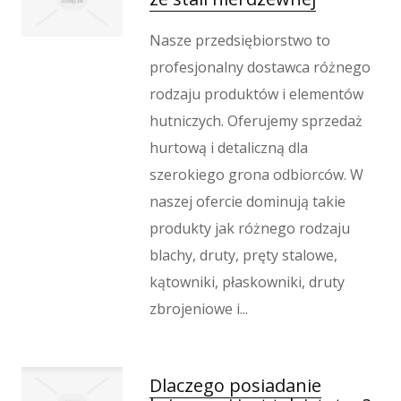
Imprezy Integracyjne
Hobby
Nasze przedsiębiorstwo to
Zajęcia Sportowe i Rekreacyjne
profesjonalny dostawca różnego
Produkcja
rodzaju produktów i elementów
Informatyczne
hutniczych. Oferujemy sprzedaż
Restauracje, Catering
hurtową i detaliczną dla
Fotografia
szerokiego grona odbiorców. W
Adwokaci, Porady Prawne
naszej ofercie dominują takie
Ślub i Wesele
produkty jak różnego rodzaju
Weterynaryjne, Hodowla Zwierząt
Sprzątanie, Porządkowanie
blachy, druty, pręty stalowe,
Serwis
kątowniki, płaskowniki, druty
Inne Usługi
zbrojeniowe i...
Odprężenie
Hotele i Noclegi
Dlaczego posiadanie
Podróże