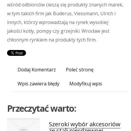
Maszyny
wśród odbiorców cieszą się produkty znanych marek,
Maszyny
w tym takich firm jak Buderus, Viessmann, Ulrich i
Narzędzia
innych, którzy wprowadzają na rynek wysokiej
Przemysł Metalowy
jakości kotły, pompy czy grzejniki. Wrocław jest
Spedycja
chłonnym rynkiem na produkty tych firm.
Transport
Części Samochodowe
Wynajem
Dodaj Komentarz
Poleć stronę
Usługi Motoryzacyjne
Salony, Komisy
Wpis zawiera błędy
Modyfikuj wpis
E-marketing
Agencje Reklamowe
Materiały Reklamowe
Przeczytać warto:
Inne Agencje
Wigor
Szeroki wybór akcesoriów
ze stali nierdzewnej