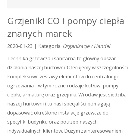
Tłumaczenia
E-Sprzedaż
Grzjeniki CO i pompy ciepła
Biżuteria
znanych marek
Dla Dzieci
Meble
2020-01-23
|
Kategoria:
Organizacje / Handel
Wyposażenie Wnętrz
Wyposażenie Łazienki
Technika grzewcza i sanitarna to główny obszar
Odzież
działania naszej hurtowni. Oferujemy w szczególności
Sport
kompleksowe zestawy elementów do centralnego
Elektronika, RTV, AGD
ogrzewania - w tym różne rodzaje kotłów, pompy
Art. Dla Zwierząt
ciepła, armaturę oraz grzejniki. Wrocław jest siedzibą
Ogród, Rośliny
naszej hurtowni i tu nasi specjaliści pomagają
Chemia
Art. Spożywcze
dopasować określone instalacje grzewcze do
Materiały Eksploatacyjne
specyfiki budynku oraz potrzeb naszych
Inne Sklepy
indywidualnych klientów. Dużym zainteresowaniem