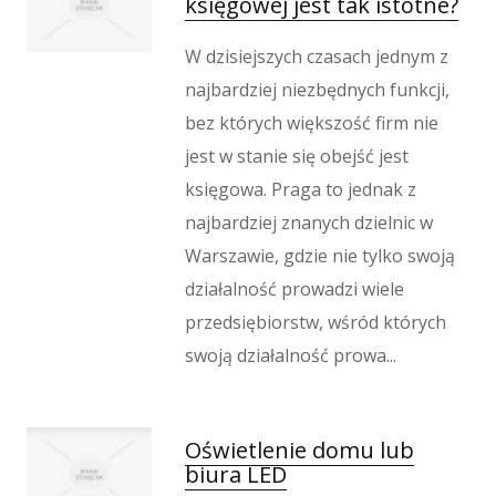
księgowej jest tak istotne?
Wypoczynek
Kondycja
W dzisiejszych czasach jednym z
Dietetyka, Odchudzanie
najbardziej niezbędnych funkcji,
Kosmetyki
bez których większość firm nie
Leczenie
jest w stanie się obejść jest
Salony Kosmetyczne
księgowa. Praga to jednak z
Sprzęt Medyczny
najbardziej znanych dzielnic w
Oprogramowanie
Warszawie, gdzie nie tylko swoją
Oprogramowanie
działalność prowadzi wiele
Strony Internetowe
przedsiębiorstw, wśród których
Kontakt
swoją działalność prowa...
Oświetlenie domu lub
biura LED