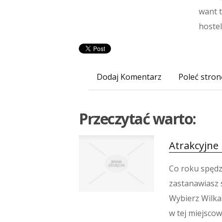
want 
hostel
Dodaj Komentarz
Poleć stron
Przeczytać warto:
Atrakcyjne
Co roku spędza
zastanawiasz s
Wybierz Wilkas
w tej miejsco