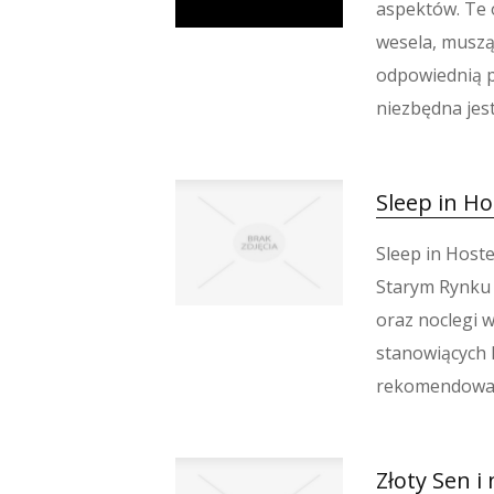
aspektów. Te 
wesela, muszą 
odpowiednią p
niezbędna jest
Sleep in Ho
Sleep in Host
Starym Rynku 
oraz noclegi 
stanowiących 
rekomendować. 
Złoty Sen i