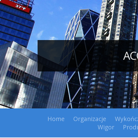
AC
Home
Organizacje
Wykońc
Wigor
Prod