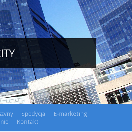
ITY
zyny
Spedycja
E-marketing
nie
Kontakt