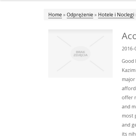
Home
»
Odprężenie
»
Hotele i Noclegi
Aco
2016-
Good B
Kazimi
major 
afford
offer 
and ma
most p
and g
its ni