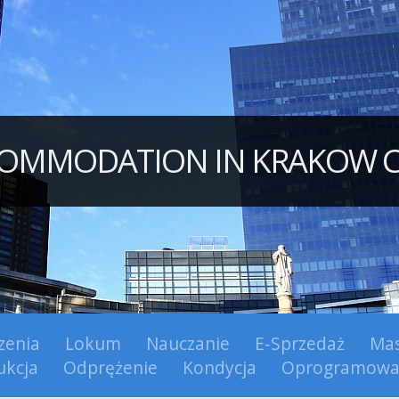
OMMODATION IN KRAKOW C
zenia
Lokum
Nauczanie
E-Sprzedaż
Mas
ukcja
Odprężenie
Kondycja
Oprogramowa