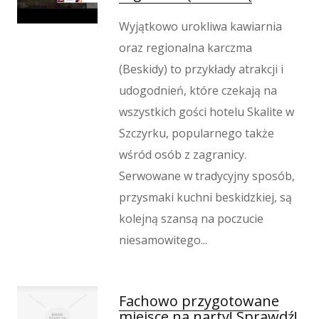
Imprezy Integracyjne
Hobby
Wyjątkowo urokliwa kawiarnia
Zajęcia Sportowe i Rekreacyjne
oraz regionalna karczma
Produkcja
(Beskidy) to przykłady atrakcji i
Informatyczne
udogodnień, które czekają na
Restauracje, Catering
wszystkich gości hotelu Skalite w
Fotografia
Szczyrku, popularnego także
Adwokaci, Porady Prawne
wśród osób z zagranicy.
Ślub i Wesele
Serwowane w tradycyjny sposób,
Weterynaryjne, Hodowla Zwierząt
przysmaki kuchni beskidzkiej, są
Sprzątanie, Porządkowanie
kolejną szansą na poczucie
Serwis
niesamowitego...
Inne Usługi
Odprężenie
Hotele i Noclegi
Fachowo przygotowane
Podróże
miejsce na narty! Sprawdź!