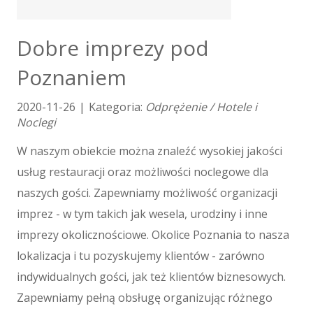
Tłumaczenia
E-Sprzedaż
Dobre imprezy pod
Biżuteria
Poznaniem
Dla Dzieci
Meble
2020-11-26
|
Kategoria:
Odprężenie / Hotele i
Wyposażenie Wnętrz
Noclegi
Wyposażenie Łazienki
Odzież
W naszym obiekcie można znaleźć wysokiej jakości
Sport
usług restauracji oraz możliwości noclegowe dla
Elektronika, RTV, AGD
naszych gości. Zapewniamy możliwość organizacji
Art. Dla Zwierząt
imprez - w tym takich jak wesela, urodziny i inne
Ogród, Rośliny
imprezy okolicznościowe. Okolice Poznania to nasza
Chemia
lokalizacja i tu pozyskujemy klientów - zarówno
Art. Spożywcze
indywidualnych gości, jak też klientów biznesowych.
Materiały Eksploatacyjne
Zapewniamy pełną obsługę organizując różnego
Inne Sklepy