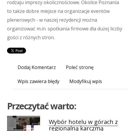
rodzaju imprezy okolicznościowe. Okolice Poznania
Maszyny
to także dobre miejsce na organizacje eventów
Maszyny
plenerowych - w naszej rezydencji można
Narzędzia
Przemysł Metalowy
organizować m.in. spotkania firmowe dla dużej liczby
gości z różnych stron.
Spedycja
Transport
Części Samochodowe
Wynajem
Dodaj Komentarz
Poleć stronę
Usługi Motoryzacyjne
Salony, Komisy
Wpis zawiera błędy
Modyfikuj wpis
E-marketing
Agencje Reklamowe
Przeczytać warto:
Materiały Reklamowe
Inne Agencje
Wybór hotelu w górach z
Wigor
regionalną karczmą