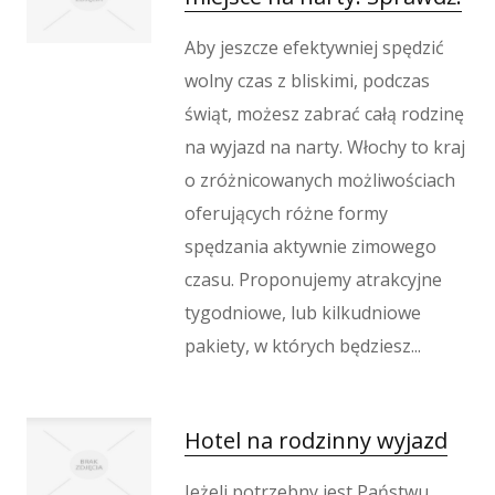
Wypoczynek
Kondycja
Aby jeszcze efektywniej spędzić
Dietetyka, Odchudzanie
wolny czas z bliskimi, podczas
Kosmetyki
świąt, możesz zabrać całą rodzinę
Leczenie
na wyjazd na narty. Włochy to kraj
Salony Kosmetyczne
o zróżnicowanych możliwościach
Sprzęt Medyczny
oferujących różne formy
Oprogramowanie
spędzania aktywnie zimowego
Oprogramowanie
czasu. Proponujemy atrakcyjne
Strony Internetowe
tygodniowe, lub kilkudniowe
Kontakt
pakiety, w których będziesz...
Hotel na rodzinny wyjazd
Jeżeli potrzebny jest Państwu