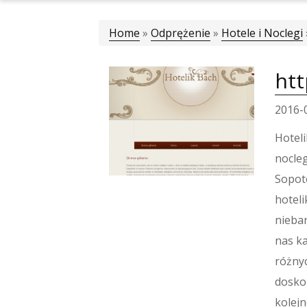
Home
»
Odprężenie
»
Hotele i Noclegi
htt
2016-
Hoteli
nocleg
Sopote
hoteli
nieban
nas ka
różnyc
doskon
kolej