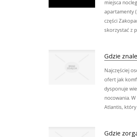
miejsca nocle
apartamenty 
części Zakopa
skorzystać z p
Gdzie znal
Najczęściej os
ofert jak komf
dysponuje wie
nocowania. W 
Atlantis, któr
Gdzie zorg