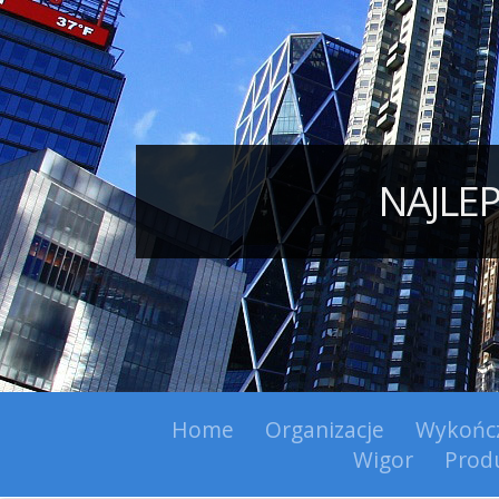
NAJLE
Home
Organizacje
Wykońc
Wigor
Prod