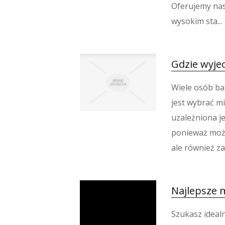
Oferujemy na
wysokim sta...
Gdzie wyje
Wiele osób ba
jest wybrać mi
uzależniona je
ponieważ może
ale również z
Najlepsze m
Szukasz ideal