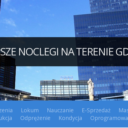
PSZE NOCLEGI NA TERENIE G
zenia
Lokum
Nauczanie
E-Sprzedaż
Mas
ukcja
Odprężenie
Kondycja
Oprogramowa