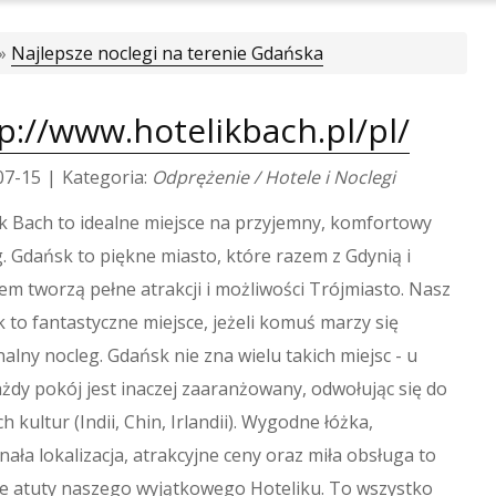
»
Najlepsze noclegi na terenie Gdańska
p://www.hotelikbach.pl/pl/
07-15
|
Kategoria:
Odprężenie / Hotele i Noclegi
k Bach to idealne miejsce na przyjemny, komfortowy
. Gdańsk to piękne miasto, które razem z Gdynią i
m tworzą pełne atrakcji i możliwości Trójmiasto. Nasz
k to fantastyczne miejsce, jeżeli komuś marzy się
alny nocleg. Gdańsk nie zna wielu takich miejsc - u
żdy pokój jest inaczej zaaranżowany, odwołując się do
h kultur (Indii, Chin, Irlandii). Wygodne łóżka,
ała lokalizacja, atrakcyjne ceny oraz miła obsługa to
ne atuty naszego wyjątkowego Hoteliku. To wszystko