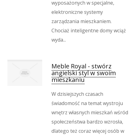
wyposażonych w specjalne,
Hotele i Noclegi
elektroniczne systemy
Podróże
zarządzania mieszkaniem.
Wypoczynek
Chociaż inteligentne domy wciąż
Kondycja
wyda...
Dietetyka, Odchudzanie
Kosmetyki
Leczenie
Meble Royal - stwórz
Salony Kosmetyczne
angielski styl w swoim
Sprzęt Medyczny
mieszkaniu
Oprogramowanie
W dzisiejszych czasach
Oprogramowanie
świadomość na temat wystroju
Strony Internetowe
wnętrz własnych mieszkań wśród
Kontakt
społeczeństwa bardzo wzrosła,
dlatego też coraz więcej osób w