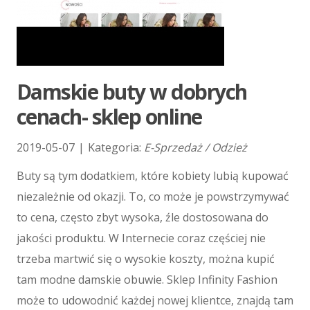
Kursy Językowe
Konferencje, Sale Szkoleniowe
Kursy i Szkolenia
Tłumaczenia
E-Sprzedaż
Damskie buty w dobrych
Biżuteria
cenach- sklep online
Dla Dzieci
Meble
2019-05-07
|
Kategoria:
E-Sprzedaż / Odzież
Wyposażenie Wnętrz
Buty są tym dodatkiem, które kobiety lubią kupować
Wyposażenie Łazienki
Odzież
niezależnie od okazji. To, co może je powstrzymywać
Sport
to cena, często zbyt wysoka, źle dostosowana do
Elektronika, RTV, AGD
jakości produktu. W Internecie coraz częściej nie
Art. Dla Zwierząt
trzeba martwić się o wysokie koszty, można kupić
Ogród, Rośliny
tam modne damskie obuwie. Sklep Infinity Fashion
Chemia
może to udowodnić każdej nowej klientce, znajdą tam
Art. Spożywcze