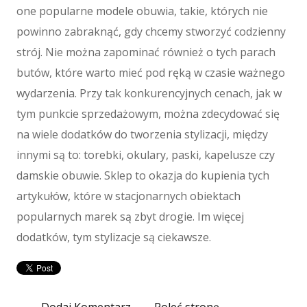
one popularne modele obuwia, takie, których nie
Materiały Eksploatacyjne
powinno zabraknąć, gdy chcemy stworzyć codzienny
Inne Sklepy
strój. Nie można zapominać również o tych parach
Maszyny
butów, które warto mieć pod ręką w czasie ważnego
Maszyny
wydarzenia. Przy tak konkurencyjnych cenach, jak w
Narzędzia
tym punkcie sprzedażowym, można zdecydować się
Przemysł Metalowy
na wiele dodatków do tworzenia stylizacji, między
Spedycja
innymi są to: torebki, okulary, paski, kapelusze czy
Transport
damskie obuwie. Sklep to okazja do kupienia tych
Części Samochodowe
artykułów, które w stacjonarnych obiektach
Wynajem
Usługi Motoryzacyjne
popularnych marek są zbyt drogie. Im więcej
Salony, Komisy
dodatków, tym stylizacje są ciekawsze.
E-marketing
Agencje Reklamowe
Materiały Reklamowe