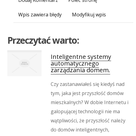
Dodaj Komentarz
Poleć stronę
Inne Agencje
Wigor
Wpis zawiera błędy
Modyfikuj wpis
Imprezy Integracyjne
Hobby
Przeczytać warto:
Zajęcia Sportowe i Rekreacyjne
Produkcja
Inteligentne systemy
Informatyczne
automatycznego
Restauracje, Catering
zarządzania domem.
Fotografia
Adwokaci, Porady Prawne
Czy zastanawiałeś się kiedyś nad
Ślub i Wesele
tym, jaka jest przyszłość domów
Weterynaryjne, Hodowla Zwierząt
mieszkalnych? W dobie Internetu i
Sprzątanie, Porządkowanie
galopującej technologii nie ma
Serwis
wątpliwości, że przyszłość należy
Inne Usługi
do domów inteligentnych,
Odprężenie