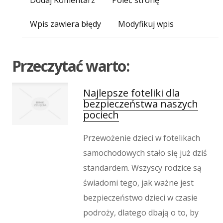
Dodaj Komentarz
Poleć stronę
Imprezy Integracyjne
Hobby
Wpis zawiera błędy
Modyfikuj wpis
Zajęcia Sportowe i Rekreacyjne
Produkcja
Informatyczne
Przeczytać warto:
Restauracje, Catering
Fotografia
Najlepsze foteliki dla
Adwokaci, Porady Prawne
bezpieczeństwa naszych
pociech
Ślub i Wesele
Weterynaryjne, Hodowla Zwierząt
Przewożenie dzieci w fotelikach
Sprzątanie, Porządkowanie
samochodowych stało się już dziś
Serwis
standardem. Wszyscy rodzice są
Inne Usługi
świadomi tego, jak ważne jest
Odprężenie
bezpieczeństwo dzieci w czasie
Hotele i Noclegi
podroży, dlatego dbają o to, by
Podróże