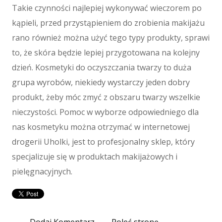
Maszyny
Takie czynności najlepiej wykonywać wieczorem po
Maszyny
kąpieli, przed przystąpieniem do zrobienia makijażu
Narzędzia
rano również można użyć tego typy produkty, sprawi
Przemysł Metalowy
to, że skóra będzie lepiej przygotowana na kolejny
Spedycja
dzień. Kosmetyki do oczyszczania twarzy to duża
Transport
grupa wyrobów, niekiedy wystarczy jeden dobry
Części Samochodowe
produkt, żeby móc zmyć z obszaru twarzy wszelkie
Wynajem
nieczystości. Pomoc w wyborze odpowiedniego dla
Usługi Motoryzacyjne
nas kosmetyku można otrzymać w internetowej
Salony, Komisy
drogerii Uholki, jest to profesjonalny sklep, który
E-marketing
specjalizuje się w produktach makijażowych i
Agencje Reklamowe
pielęgnacyjnych.
Materiały Reklamowe
Inne Agencje
Wigor