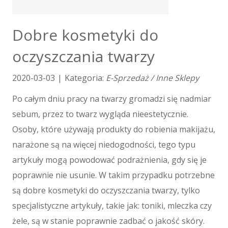
Tłumaczenia
E-Sprzedaż
Dobre kosmetyki do
Biżuteria
oczyszczania twarzy
Dla Dzieci
Meble
2020-03-03
|
Kategoria:
E-Sprzedaż / Inne Sklepy
Wyposażenie Wnętrz
Wyposażenie Łazienki
Po całym dniu pracy na twarzy gromadzi się nadmiar
Odzież
sebum, przez to twarz wygląda nieestetycznie.
Sport
Osoby, które używają produkty do robienia makijażu,
Elektronika, RTV, AGD
narażone są na więcej niedogodności, tego typu
Art. Dla Zwierząt
artykuły mogą powodować podrażnienia, gdy się je
Ogród, Rośliny
poprawnie nie usunie. W takim przypadku potrzebne
Chemia
Art. Spożywcze
są dobre kosmetyki do oczyszczania twarzy, tylko
Materiały Eksploatacyjne
specjalistyczne artykuły, takie jak: toniki, mleczka czy
Inne Sklepy
żele, są w stanie poprawnie zadbać o jakość skóry.