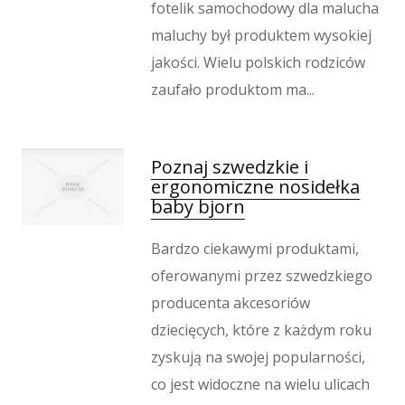
Wypoczynek
fotelik samochodowy dla malucha
maluchy był produktem wysokiej
Kondycja
jakości. Wielu polskich rodziców
Dietetyka, Odchudzanie
Kosmetyki
zaufało produktom ma...
Leczenie
Salony Kosmetyczne
Sprzęt Medyczny
Poznaj szwedzkie i
ergonomiczne nosidełka
Oprogramowanie
baby bjorn
Oprogramowanie
Strony Internetowe
Bardzo ciekawymi produktami,
Kontakt
oferowanymi przez szwedzkiego
producenta akcesoriów
dziecięcych, które z każdym roku
zyskują na swojej popularności,
co jest widoczne na wielu ulicach