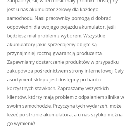
zaopatrzyć się w ten doskonały produkt. Dostępny
Materiały Eksploatacyjne
jest u nas akumulator żelowy dla każdego
Inne Sklepy
samochodu. Nasi pracownicy pomogą ci dobrać
Maszyny
odpowiedni dla twojego pojazdu akumulator, jeśli
Maszyny
będziesz miał problem z wyborem. Wszystkie
Narzędzia
akumulatory jakie sprzedajemy objęte są
Przemysł Metalowy
przynajmniej roczną gwarancją producenta.
Spedycja
Zapewniamy dostarczenie produktów w przypadku
Transport
zakupów za pośrednictwem strony internetowej. Cały
Części Samochodowe
asortyment sklepu jest dostępny po bardzo
Wynajem
korzystnych stawkach. Zapraszamy wszystkich
Usługi Motoryzacyjne
klientów, którzy mają problem z odpalaniem silnika w
Salony, Komisy
swoim samochodzie. Przyczyna tych wydarzeń, może
E-marketing
leżeć po stronie akumulatora, a u nas szybko można
Agencje Reklamowe
go wymienić!
Materiały Reklamowe