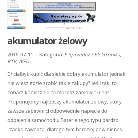
Kursy Językowe
Konferencje, Sale Szkoleniowe
Kursy i Szkolenia
Tłumaczenia
E-Sprzedaż
akumulator żelowy
Biżuteria
Dla Dzieci
2016-07-11
|
Kategoria:
E-Sprzedaż / Elektronika,
RTV, AGD
Meble
Wyposażenie Wnętrz
Chciałbyś kupić dla siebie dobry akumulator jednak
Wyposażenie Łazienki
nie wiesz gdzie zrobić takie zakupy? Jeśli tak, to
Odzież
zobacz koniecznie co możesz zamówić u nas.
Sport
Proponujemy najlepszy akumulator żelowy, który
Elektronika, RTV, AGD
zawsze zapewni ci odpowiednie napięcie do
Art. Dla Zwierząt
odpalenia samochodu. Baterie tego typu bardzo
Ogród, Rośliny
Chemia
rzadko zawodzą, dlatego tym bardziej powinieneś
Art. Spożywcze