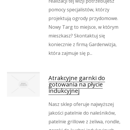
realizacji tej wizji potrzebujesz
Hotele i Noclegi
pomocy specjalistów, którzy
Podróże
projektują ogrody przydomowe.
Wypoczynek
Nowy Targ to miejsce, w którym
Kondycja
mieszkasz? Skontaktuj się
Dietetyka, Odchudzanie
koniecznie z firmą Gardenwizja,
Kosmetyki
która zajmuje się p...
Leczenie
Salony Kosmetyczne
Sprzęt Medyczny
Atrakcyjne garnki do
Oprogramowanie
gotowania na płycie
indukcyjnej
Oprogramowanie
Strony Internetowe
Nasz sklep oferuje najwyższej
Kontakt
jakości patelnie do naleśników,
patelnie grillowe z żeliwa, rondle,