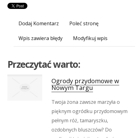
Inne Agencje
Wigor
Imprezy Integracyjne
Dodaj Komentarz
Poleć stronę
Hobby
Wpis zawiera błędy
Modyfikuj wpis
Zajęcia Sportowe i Rekreacyjne
Produkcja
Informatyczne
Przeczytać warto:
Restauracje, Catering
Fotografia
Ogrody przydomowe w
Adwokaci, Porady Prawne
Nowym Targu
Ślub i Wesele
Weterynaryjne, Hodowla Zwierząt
Twoja żona zawsze marzyła o
Sprzątanie, Porządkowanie
pięknym ogródku przydomowym
Serwis
pełnym róż, tamaryszku,
Inne Usługi
ozdobnych bluszczów? Do
Odprężenie