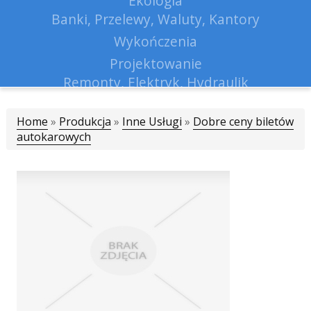
Ekologia
Banki, Przelewy, Waluty, Kantory
Wykończenia
Projektowanie
Remonty, Elektryk, Hydraulik
Materiały Budowlane
Home
»
Produkcja
»
Inne Usługi
Lokum
»
Dobre ceny biletów
autokarowych
Drzwi i Okna
Klimatyzacja i Wentylacja
Nieruchomości, Działki
Domy, Mieszkania
Nauczanie
Placówki Edukacyjne
Kursy Językowe
Konferencje, Sale Szkoleniowe
Kursy i Szkolenia