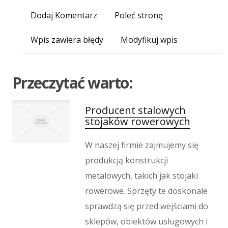
Imprezy Integracyjne
Dodaj Komentarz
Hobby
Poleć stronę
Zajęcia Sportowe i Rekreacyjne
Wpis zawiera błędy
Modyfikuj wpis
Produkcja
Informatyczne
Restauracje, Catering
Przeczytać warto:
Fotografia
Adwokaci, Porady Prawne
Producent stalowych
Ślub i Wesele
stojaków rowerowych
Weterynaryjne, Hodowla Zwierząt
Sprzątanie, Porządkowanie
W naszej firmie zajmujemy się
Serwis
produkcją konstrukcji
Inne Usługi
metalowych, takich jak stojaki
Odprężenie
rowerowe. Sprzęty te doskonale
Hotele i Noclegi
sprawdzą się przed wejściami do
Podróże
sklepów, obiektów usługowych i