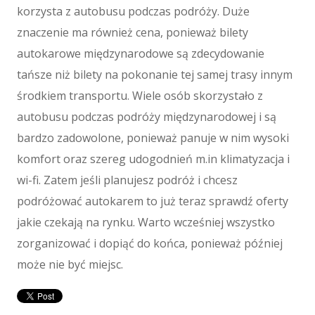
Maszyny
korzysta z autobusu podczas podróży. Duże
Maszyny
znaczenie ma również cena, ponieważ bilety
Narzędzia
autokarowe międzynarodowe są zdecydowanie
Przemysł Metalowy
tańsze niż bilety na pokonanie tej samej trasy innym
Spedycja
środkiem transportu. Wiele osób skorzystało z
Transport
autobusu podczas podróży międzynarodowej i są
Części Samochodowe
bardzo zadowolone, ponieważ panuje w nim wysoki
Wynajem
komfort oraz szereg udogodnień m.in klimatyzacja i
Usługi Motoryzacyjne
wi-fi. Zatem jeśli planujesz podróż i chcesz
Salony, Komisy
podróżować autokarem to już teraz sprawdź oferty
E-marketing
jakie czekają na rynku. Warto wcześniej wszystko
Agencje Reklamowe
zorganizować i dopiąć do końca, ponieważ później
Materiały Reklamowe
może nie być miejsc.
Inne Agencje
Wigor