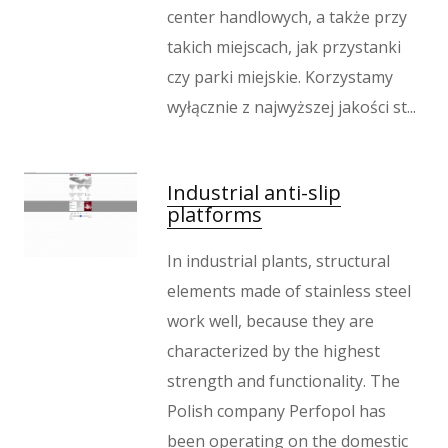
Wypoczynek
center handlowych, a także przy
Kondycja
takich miejscach, jak przystanki
Dietetyka, Odchudzanie
czy parki miejskie. Korzystamy
Kosmetyki
wyłącznie z najwyższej jakości st...
Leczenie
Salony Kosmetyczne
Sprzęt Medyczny
Industrial anti-slip
Oprogramowanie
platforms
Oprogramowanie
In industrial plants, structural
Strony Internetowe
elements made of stainless steel
Kontakt
work well, because they are
characterized by the highest
strength and functionality. The
Polish company Perfopol has
been operating on the domestic