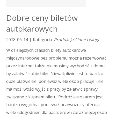
Tłumaczenia
E-Sprzedaż
Dobre ceny biletów
Biżuteria
autokarowych
Dla Dzieci
Meble
2018-06-14
|
Kategoria:
Produkcja / Inne Usługi
Wyposażenie Wnętrz
Wyposażenie Łazienki
W dzisiejszych czasach bilety autokarowe
Odzież
międzynarodowe bez problemu można rezerwować
Sport
przez internet także nie musimy wychodzić z domu
Elektronika, RTV, AGD
by załatwić sobie bilet. Niewątpliwie jest to bardzo
Art. Dla Zwierząt
duże ułatwienie, ponieważ wiele osób pracuje i nie
Ogród, Rośliny
ma możliwości wyjść z pracy by załatwić sprawy
Chemia
Art. Spożywcze
związane z kupnem biletu. Podróż autokarem jest
Materiały Eksploatacyjne
bardzo wygodna, ponieważ przewoźnicy oferują
Inne Sklepy
wiele udogodnień dla pasażerów i coraz więcej osób