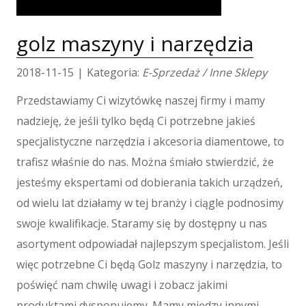
Tłumaczenia
E-Sprzedaż
golz maszyny i narzędzia
Biżuteria
Dla Dzieci
2018-11-15
|
Kategoria:
E-Sprzedaż / Inne Sklepy
Meble
Przedstawiamy Ci wizytówkę naszej firmy i mamy
Wyposażenie Wnętrz
nadzieję, że jeśli tylko będą Ci potrzebne jakieś
Wyposażenie Łazienki
specjalistyczne narzędzia i akcesoria diamentowe, to
Odzież
trafisz właśnie do nas. Można śmiało stwierdzić, że
Sport
Elektronika, RTV, AGD
jesteśmy ekspertami od dobierania takich urządzeń,
Art. Dla Zwierząt
od wielu lat działamy w tej branży i ciągle podnosimy
Ogród, Rośliny
swoje kwalifikacje. Staramy się by dostępny u nas
Chemia
asortyment odpowiadał najlepszym specjalistom. Jeśli
Art. Spożywcze
więc potrzebne Ci będą Golz maszyny i narzędzia, to
Materiały Eksploatacyjne
poświęć nam chwilę uwagi i zobacz jakimi
Inne Sklepy
produktami dysponujemy. Mamy między innymi