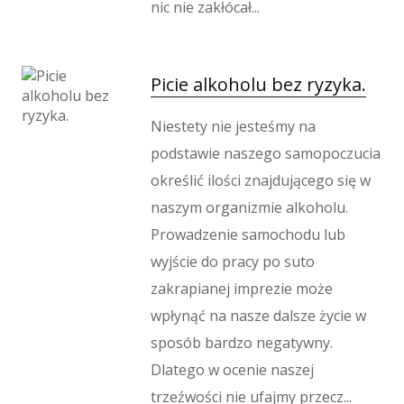
Wypoczynek
nic nie zakłócał...
Kondycja
Dietetyka, Odchudzanie
Picie alkoholu bez ryzyka.
Kosmetyki
Leczenie
Niestety nie jesteśmy na
Salony Kosmetyczne
podstawie naszego samopoczucia
Sprzęt Medyczny
określić ilości znajdującego się w
Oprogramowanie
naszym organizmie alkoholu.
Oprogramowanie
Prowadzenie samochodu lub
Strony Internetowe
wyjście do pracy po suto
Kontakt
zakrapianej imprezie może
wpłynąć na nasze dalsze życie w
sposób bardzo negatywny.
Dlatego w ocenie naszej
trzeźwości nie ufajmy przecz...