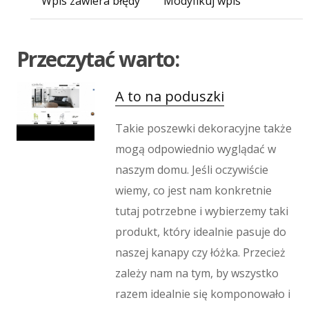
Wpis zawiera błędy
Modyfikuj wpis
Imprezy Integracyjne
Hobby
Zajęcia Sportowe i Rekreacyjne
Przeczytać warto:
Produkcja
Informatyczne
A to na poduszki
Restauracje, Catering
Fotografia
Takie poszewki dekoracyjne także
Adwokaci, Porady Prawne
mogą odpowiednio wyglądać w
Ślub i Wesele
naszym domu. Jeśli oczywiście
Weterynaryjne, Hodowla Zwierząt
wiemy, co jest nam konkretnie
Sprzątanie, Porządkowanie
tutaj potrzebne i wybierzemy taki
Serwis
produkt, który idealnie pasuje do
Inne Usługi
naszej kanapy czy łóżka. Przecież
Odprężenie
zależy nam na tym, by wszystko
Hotele i Noclegi
razem idealnie się komponowało i
Podróże