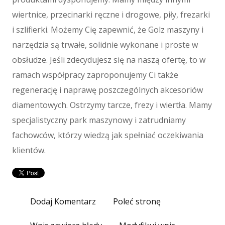
Maszyny
wiertnice, przecinarki ręczne i drogowe, piły, frezarki
Maszyny
i szlifierki. Możemy Cię zapewnić, że Golz maszyny i
Narzędzia
narzędzia są trwałe, solidnie wykonane i proste w
Przemysł Metalowy
obsłudze. Jeśli zdecydujesz się na naszą ofertę, to w
Spedycja
ramach współpracy zaproponujemy Ci także
Transport
regenerację i naprawę poszczególnych akcesoriów
Części Samochodowe
diamentowych. Ostrzymy tarcze, frezy i wiertła. Mamy
Wynajem
specjalistyczny park maszynowy i zatrudniamy
Usługi Motoryzacyjne
fachowców, którzy wiedzą jak spełniać oczekiwania
Salony, Komisy
klientów.
E-marketing
Agencje Reklamowe
Materiały Reklamowe
Inne Agencje
Dodaj Komentarz
Poleć stronę
Wigor