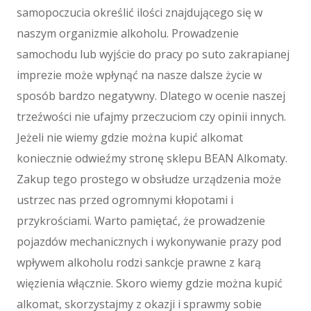
Tłumaczenia
samopoczucia określić ilości znajdującego się w
E-Sprzedaż
naszym organizmie alkoholu. Prowadzenie
Biżuteria
samochodu lub wyjście do pracy po suto zakrapianej
Dla Dzieci
imprezie może wpłynąć na nasze dalsze życie w
Meble
sposób bardzo negatywny. Dlatego w ocenie naszej
Wyposażenie Wnętrz
trzeźwości nie ufajmy przeczuciom czy opinii innych.
Wyposażenie Łazienki
Jeżeli nie wiemy gdzie można kupić alkomat
Odzież
koniecznie odwieźmy stronę sklepu BEAN Alkomaty.
Sport
Zakup tego prostego w obsłudze urządzenia może
Elektronika, RTV, AGD
ustrzec nas przed ogromnymi kłopotami i
Art. Dla Zwierząt
przykrościami. Warto pamiętać, że prowadzenie
Ogród, Rośliny
Chemia
pojazdów mechanicznych i wykonywanie prazy pod
Art. Spożywcze
wpływem alkoholu rodzi sankcje prawne z karą
Materiały Eksploatacyjne
więzienia włącznie. Skoro wiemy gdzie można kupić
Inne Sklepy
alkomat, skorzystajmy z okazji i sprawmy sobie