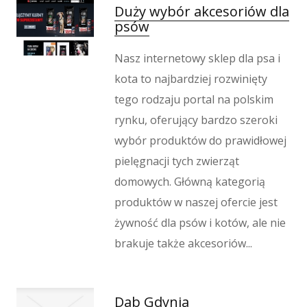
Wypoczynek
Duży wybór akcesoriów dla
psów
Kondycja
Dietetyka, Odchudzanie
Nasz internetowy sklep dla psa i
Kosmetyki
kota to najbardziej rozwinięty
Leczenie
tego rodzaju portal na polskim
Salony Kosmetyczne
rynku, oferujący bardzo szeroki
Sprzęt Medyczny
wybór produktów do prawidłowej
Oprogramowanie
pielęgnacji tych zwierząt
Oprogramowanie
domowych. Główną kategorią
Strony Internetowe
produktów w naszej ofercie jest
Kontakt
żywność dla psów i kotów, ale nie
brakuje także akcesoriów...
Dab Gdynia