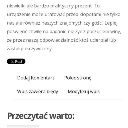
Maszyny
niewielki ale bardzo praktyczny prezent. To
Maszyny
urządzenie może uratować przed kłopotami nie tylko
Narzędzia
nas ale również naszych znajomych czy gości. Lepiej
Przemysł Metalowy
poświęcić chwilę na badanie niż żyć z poczuciem winy,
Spedycja
że przez naszą odpowiedzialność ktoś ucierpiał lub
Transport
zastał pokrzywdzony.
Części Samochodowe
Wynajem
Usługi Motoryzacyjne
Salony, Komisy
Dodaj Komentarz
Poleć stronę
E-marketing
Wpis zawiera błędy
Modyfikuj wpis
Agencje Reklamowe
Materiały Reklamowe
Inne Agencje
Przeczytać warto:
Wigor