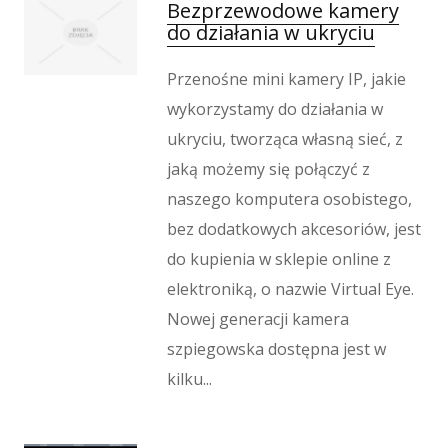
Imprezy Integracyjne
Bezprzewodowe kamery
do działania w ukryciu
Hobby
Zajęcia Sportowe i Rekreacyjne
Przenośne mini kamery IP, jakie
Produkcja
wykorzystamy do działania w
Informatyczne
ukryciu, tworząca własną sieć, z
Restauracje, Catering
jaką możemy się połączyć z
Fotografia
naszego komputera osobistego,
Adwokaci, Porady Prawne
bez dodatkowych akcesoriów, jest
Ślub i Wesele
Weterynaryjne, Hodowla Zwierząt
do kupienia w sklepie online z
Sprzątanie, Porządkowanie
elektroniką, o nazwie Virtual Eye.
Serwis
Nowej generacji kamera
Inne Usługi
szpiegowska dostępna jest w
Odprężenie
kilku...
Hotele i Noclegi
Podróże