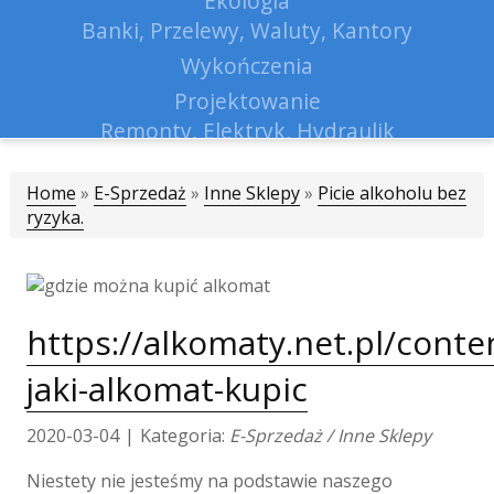
Ekologia
Banki, Przelewy, Waluty, Kantory
Wykończenia
Projektowanie
Remonty, Elektryk, Hydraulik
Materiały Budowlane
Home
»
E-Sprzedaż
»
Inne Sklepy
Lokum
»
Picie alkoholu bez
ryzyka.
Drzwi i Okna
Klimatyzacja i Wentylacja
Nieruchomości, Działki
Domy, Mieszkania
https://alkomaty.net.pl/conte
Nauczanie
jaki-alkomat-kupic
Placówki Edukacyjne
Kursy Językowe
2020-03-04
|
Kategoria:
E-Sprzedaż / Inne Sklepy
Konferencje, Sale Szkoleniowe
Kursy i Szkolenia
Niestety nie jesteśmy na podstawie naszego