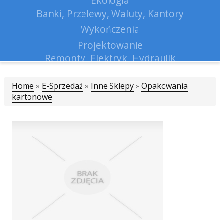
Ekologia
Banki, Przelewy, Waluty, Kantory
Wykończenia
Projektowanie
Remonty, Elektryk, Hydraulik
Materiały Budowlane
Home
»
E-Sprzedaż
»
Inne Sklepy
Lokum
»
Opakowania
kartonowe
Drzwi i Okna
Klimatyzacja i Wentylacja
Nieruchomości, Działki
Domy, Mieszkania
Nauczanie
Placówki Edukacyjne
Kursy Językowe
Konferencje, Sale Szkoleniowe
Kursy i Szkolenia