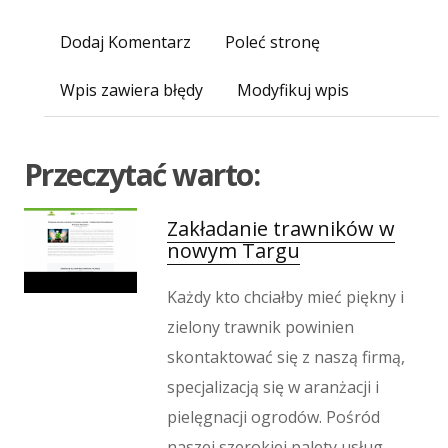
Inne Agencje
Dodaj Komentarz
Poleć stronę
Wigor
Imprezy Integracyjne
Wpis zawiera błędy
Modyfikuj wpis
Hobby
Zajęcia Sportowe i Rekreacyjne
Produkcja
Przeczytać warto:
Informatyczne
Restauracje, Catering
Zakładanie trawników w
Fotografia
nowym Targu
Adwokaci, Porady Prawne
Każdy kto chciałby mieć piękny i
Ślub i Wesele
zielony trawnik powinien
Weterynaryjne, Hodowla Zwierząt
Sprzątanie, Porządkowanie
skontaktować się z naszą firmą,
Serwis
specjalizacją się w aranżacji i
Inne Usługi
pielęgnacji ogrodów. Pośród
Odprężenie
naszej szerokiej palety usług