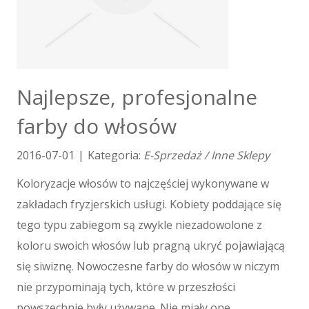
Kursy Językowe
Konferencje, Sale Szkoleniowe
Kursy i Szkolenia
Tłumaczenia
E-Sprzedaż
Najlepsze, profesjonalne
Biżuteria
farby do włosów
Dla Dzieci
Meble
2016-07-01
|
Kategoria:
E-Sprzedaż / Inne Sklepy
Wyposażenie Wnętrz
Wyposażenie Łazienki
Koloryzacje włosów to najczęściej wykonywane w
Odzież
zakładach fryzjerskich usługi. Kobiety poddające się
Sport
tego typu zabiegom są zwykle niezadowolone z
Elektronika, RTV, AGD
koloru swoich włosów lub pragną ukryć pojawiającą
Art. Dla Zwierząt
się siwiznę. Nowoczesne farby do włosów w niczym
Ogród, Rośliny
nie przypominają tych, które w przeszłości
Chemia
Art. Spożywcze
powszechnie były używane. Nie miały one