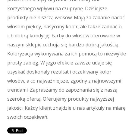
Materiały Eksploatacyjne
korzystnego wpływu na czuprynę. Dzisiejsze
Inne Sklepy
produkty nie niszczą włosów. Mają za zadanie nadać
Maszyny
włosom piękny, nasycony kolor, ale także zadbać o
Maszyny
ich dobrą kondycję. Farby do włosów oferowane w
Narzędzia
naszym sklepie cechują się bardzo dobrą jakością.
Przemysł Metalowy
Koloryzacja wykonywana za ich pomocą to niezwykle
Spedycja
prosty zabieg. W jego efekcie zawsze udaje się
Transport
uzyskać doskonały rezultat i oczekiwany kolor
Części Samochodowe
włosów, a co najważniejsze, zgodny z najnowszymi
Wynajem
trendami. Zapraszamy do zapoznania się z naszą
Usługi Motoryzacyjne
szeroką ofertą. Oferujemy produkty najwyższej
Salony, Komisy
jakości. Każdy klient znajdzie u nas artykuły na miarę
E-marketing
swoich oczekiwań.
Agencje Reklamowe
Materiały Reklamowe