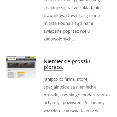
Hotele i Noclegi
znajduje się także zakładanie
Podróże
trawników. Nowy Targ i inne
Wypoczynek
miasta Podhala są z nami
Kondycja
związane poprzez wielu
Dietetyka, Odchudzanie
zadowolonych...
Kosmetyki
Leczenie
Salony Kosmetyczne
Niemieckie proszki
Sprzęt Medyczny
piorące.
Oprogramowanie
Janipox to firma, której
Oprogramowanie
specjalnością są niemieckie
Strony Internetowe
proszki, chemia gospodarcza oraz
Kontakt
artykuły spożywcze. Posiadamy
wieloletnie doświadczenie w