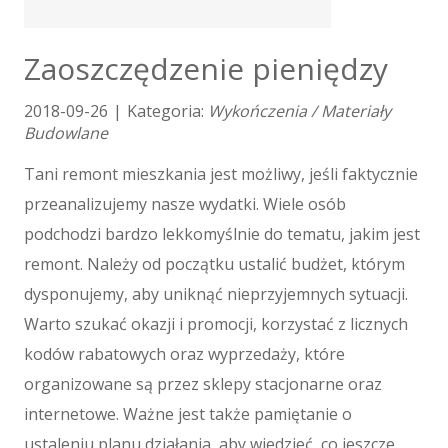
Tłumaczenia
E-Sprzedaż
Zaoszczędzenie pieniędzy
Biżuteria
Dla Dzieci
2018-09-26
|
Kategoria:
Wykończenia / Materiały
Meble
Budowlane
Wyposażenie Wnętrz
Tani remont mieszkania jest możliwy, jeśli faktycznie
Wyposażenie Łazienki
przeanalizujemy nasze wydatki. Wiele osób
Odzież
podchodzi bardzo lekkomyślnie do tematu, jakim jest
Sport
remont. Należy od początku ustalić budżet, którym
Elektronika, RTV, AGD
Art. Dla Zwierząt
dysponujemy, aby uniknąć nieprzyjemnych sytuacji.
Ogród, Rośliny
Warto szukać okazji i promocji, korzystać z licznych
Chemia
kodów rabatowych oraz wyprzedaży, które
Art. Spożywcze
organizowane są przez sklepy stacjonarne oraz
Materiały Eksploatacyjne
internetowe. Ważne jest także pamiętanie o
Inne Sklepy
ustaleniu planu działania, aby wiedzieć, co jeszcze