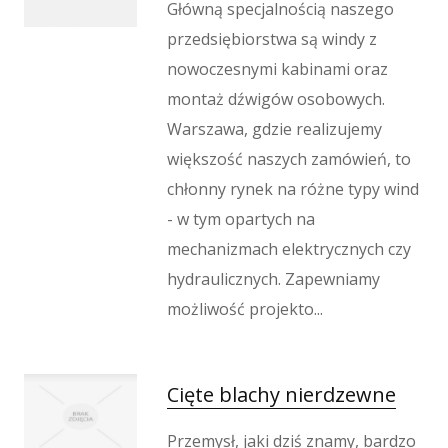
Wypoczynek
Główną specjalnością naszego
przedsiębiorstwa są windy z
Kondycja
nowoczesnymi kabinami oraz
Dietetyka, Odchudzanie
Kosmetyki
montaż dźwigów osobowych.
Leczenie
Warszawa, gdzie realizujemy
Salony Kosmetyczne
większość naszych zamówień, to
Sprzęt Medyczny
chłonny rynek na różne typy wind
Oprogramowanie
- w tym opartych na
Oprogramowanie
mechanizmach elektrycznych czy
Strony Internetowe
hydraulicznych. Zapewniamy
Kontakt
możliwość projekto...
Cięte blachy nierdzewne
Przemysł, jaki dziś znamy, bardzo