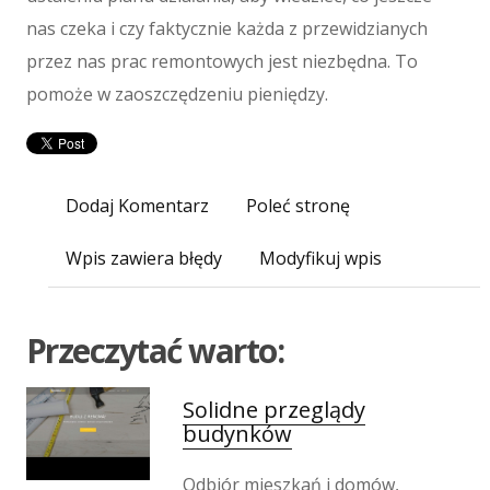
Maszyny
nas czeka i czy faktycznie każda z przewidzianych
Maszyny
przez nas prac remontowych jest niezbędna. To
Narzędzia
pomoże w zaoszczędzeniu pieniędzy.
Przemysł Metalowy
Spedycja
Transport
Dodaj Komentarz
Części Samochodowe
Poleć stronę
Wynajem
Wpis zawiera błędy
Modyfikuj wpis
Usługi Motoryzacyjne
Salony, Komisy
E-marketing
Przeczytać warto:
Agencje Reklamowe
Materiały Reklamowe
Solidne przeglądy
Inne Agencje
budynków
Wigor
Odbiór mieszkań i domów,