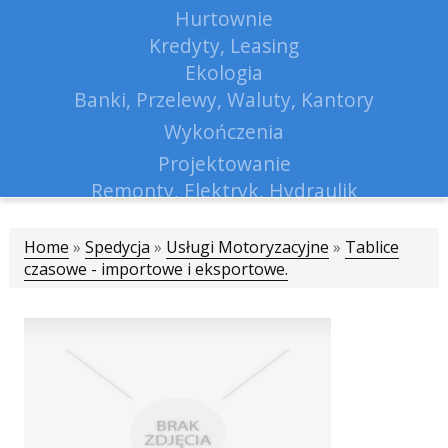
Hurtownie
Kredyty, Leasing
Ekologia
Banki, Przelewy, Waluty, Kantory
Wykończenia
Projektowanie
Remonty, Elektryk, Hydraulik
Materiały Budowlane
Home
»
Spedycja
»
Usługi Motoryzacyjne
Lokum
»
Tablice
czasowe - importowe i eksportowe.
Drzwi i Okna
Klimatyzacja i Wentylacja
Nieruchomości, Działki
Domy, Mieszkania
Nauczanie
Placówki Edukacyjne