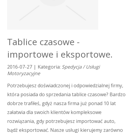
Kursy Językowe
Konferencje, Sale Szkoleniowe
Kursy i Szkolenia
Tłumaczenia
E-Sprzedaż
Tablice czasowe -
Biżuteria
importowe i eksportowe.
Dla Dzieci
Meble
2016-07-27
|
Kategoria:
Spedycja / Usługi
Wyposażenie Wnętrz
Motoryzacyjne
Wyposażenie Łazienki
Odzież
Potrzebujesz doświadczonej i odpowiedzialnej firmy,
Sport
która posiada do sprzedania tablice czasowe? Bardzo
Elektronika, RTV, AGD
dobrze trafiłeś, gdyż nasza firma już ponad 10 lat
Art. Dla Zwierząt
załatwia dla swoich klientów kompleksowe
Ogród, Rośliny
rozwiązania, gdy potrzebujesz importować auto,
Chemia
bądź eksportować. Nasze usługi kierujemy zarówno
Art. Spożywcze