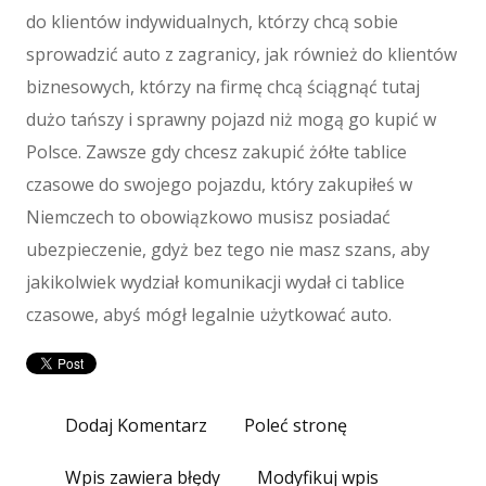
do klientów indywidualnych, którzy chcą sobie
Materiały Eksploatacyjne
sprowadzić auto z zagranicy, jak również do klientów
Inne Sklepy
biznesowych, którzy na firmę chcą ściągnąć tutaj
Maszyny
dużo tańszy i sprawny pojazd niż mogą go kupić w
Maszyny
Polsce. Zawsze gdy chcesz zakupić żółte tablice
Narzędzia
Przemysł Metalowy
czasowe do swojego pojazdu, który zakupiłeś w
Niemczech to obowiązkowo musisz posiadać
Spedycja
ubezpieczenie, gdyż bez tego nie masz szans, aby
Transport
jakikolwiek wydział komunikacji wydał ci tablice
Części Samochodowe
Wynajem
czasowe, abyś mógł legalnie użytkować auto.
Usługi Motoryzacyjne
Salony, Komisy
E-marketing
Dodaj Komentarz
Poleć stronę
Agencje Reklamowe
Materiały Reklamowe
Wpis zawiera błędy
Modyfikuj wpis