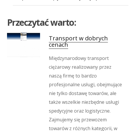
Inne Agencje
Wigor
Przeczytać warto:
Imprezy Integracyjne
Hobby
Transport w dobrych
Zajęcia Sportowe i Rekreacyjne
cenach
Produkcja
Informatyczne
Międzynarodowy transport
Restauracje, Catering
ciężarowy realizowany przez
Fotografia
naszą firmę to bardzo
Adwokaci, Porady Prawne
profesjonalne usługi, obejmujące
Ślub i Wesele
nie tylko dostawę towarów, ale
Weterynaryjne, Hodowla Zwierząt
także wszelkie niezbędne usługi
Sprzątanie, Porządkowanie
spedycyjne oraz logistyczne.
Serwis
Zajmujemy się przewozem
Inne Usługi
towarów z różnych kategorii, w
Odprężenie