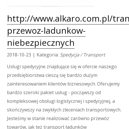
Tłumaczenia
E-Sprzedaż
http://www.alkaro.com.pl/tra
Biżuteria
przewoz-ladunkow-
Dla Dzieci
Meble
niebezpiecznych
Wyposażenie Wnętrz
Wyposażenie Łazienki
2018-10-23
|
Kategoria:
Spedycja / Transport
Odzież
Usługi spedycyjne znajdujące się w ofercie naszego
Sport
przedsiębiorstwa cieszą się bardzo dużym
Elektronika, RTV, AGD
zainteresowaniem klientów biznesowych. Oferujemy
Art. Dla Zwierząt
Ogród, Rośliny
bardzo szeroki pakiet usług - począwszy od
Chemia
kompleksowej obsługi logistycznej i spedycyjnej, a
Art. Spożywcze
skończywszy na zwykłych zleceniach transportowych.
Materiały Eksploatacyjne
Jesteśmy w stanie realizować zarówno przewóz
Inne Sklepy
towarów, jak też transport ładunków