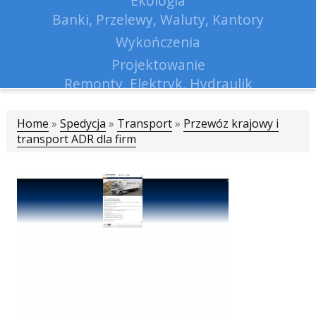
Ekologia
Banki, Przelewy, Waluty, Kantory
Wykończenia
Projektowanie
Remonty, Elektryk, Hydraulik
Materiały Budowlane
Home
»
Spedycja
»
Transport
Lokum
»
Przewóz krajowy i
transport ADR dla firm
Drzwi i Okna
Klimatyzacja i Wentylacja
Nieruchomości, Działki
Domy, Mieszkania
Nauczanie
Placówki Edukacyjne
Kursy Językowe
Konferencje, Sale Szkoleniowe
Kursy i Szkolenia