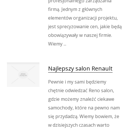
profesjonalnego zarządzania
Wypoczynek
firmą. Jednym z głównych
Kondycja
elementów organizacji projektu,
Dietetyka, Odchudzanie
jest sprecyzowanie cen, jakie będą
Kosmetyki
obowiązywały w naszej firmie.
Leczenie
Salony Kosmetyczne
Wiemy ...
Sprzęt Medyczny
Oprogramowanie
Najlepszy salon Renault
Oprogramowanie
Strony Internetowe
Pewnie i my sami będziemy
Kontakt
chętnie odwiedzać Reno salon,
gdzie możemy znaleźć ciekawe
samochody, które na pewno nam
się przydadzą. Wiemy bowiem, że
w dzisiejszych czasach warto