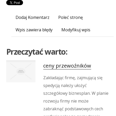
Imprezy Integracyjne
Hobby
Zajęcia Sportowe i Rekreacyjne
Dodaj Komentarz
Poleć stronę
Produkcja
Wpis zawiera błędy
Modyfikuj wpis
Informatyczne
Restauracje, Catering
Fotografia
Przeczytać warto:
Adwokaci, Porady Prawne
Ślub i Wesele
ceny przewoźników
Weterynaryjne, Hodowla Zwierząt
Sprzątanie, Porządkowanie
Zakładając firmę, zajmującą się
Serwis
spedycją należy ułożyć
Inne Usługi
szczegółowy biznesplan. W planie
Odprężenie
rozwoju firmy nie może
Hotele i Noclegi
zabraknąć podstawowych cech
Podróże