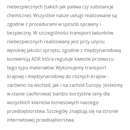
Maszyny
niebezpiecznych (takich jak paliwa czy substancje
Maszyny
chemiczne). Wszystkie nasze usługi realizowane są
Narzędzia
zgodnie z procedurami w sposób sprawny i
Przemysł Metalowy
bezpieczny. W szczególności transport ładunków
Spedycja
niebezpiecznych realizowany jest przy użyciu
Transport
wysokiej jakości sprzętu, zgodnie z międzynarodową
Części Samochodowe
konwencją ADR która reguluje kwestie przewozu
Wynajem
tego typu materiałów. Wykonujemy transport
Usługi Motoryzacyjne
krajowy i międzynarodowy do różnych krajów -
Salony, Komisy
zarówno na wschód, jak i na zachód Europy. Jesteśmy
E-marketing
w stanie zaoferować bardzo korzystne ceny dla
Agencje Reklamowe
wszystkich klientów biznesowych naszego
Materiały Reklamowe
przedsiębiorstwa. Szczegóły znajdują się na stronie
Inne Agencje
internetowej przedsiębiorstwa.
Wigor