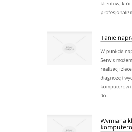
klientów, któr
profesjonalizm
Tanie napr
W punkcie na
Serwis możemy
realizacji zl
diagnozę i wy
komputerów (W
do...
Wymiana kl
komputero