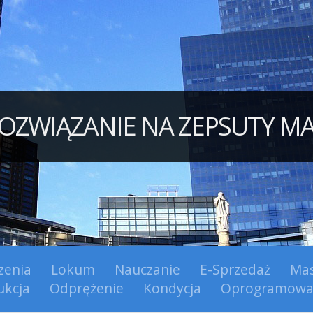
OZWIĄZANIE NA ZEPSUTY M
zenia
Lokum
Nauczanie
E-Sprzedaż
Mas
ukcja
Odprężenie
Kondycja
Oprogramowa