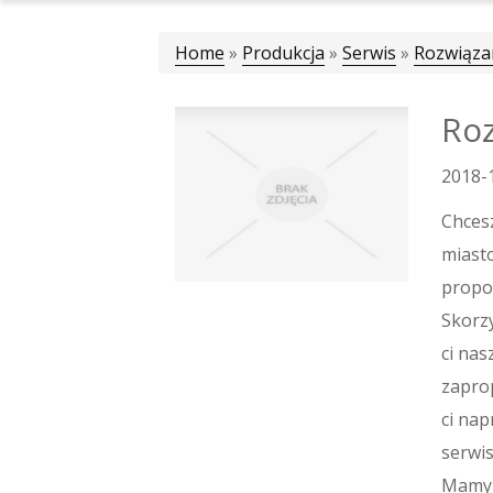
Home
»
Produkcja
»
Serwis
»
Rozwiąza
Roz
2018-
Chces
miasto
propoz
Skorzy
ci nas
zapro
ci nap
serwis
Mamy 