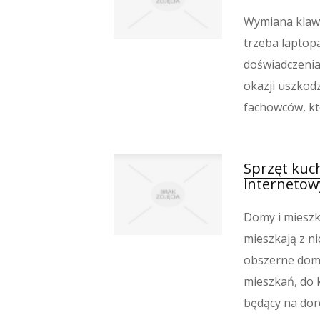
Wymiana klawi
trzeba laptopa
doświadczenia
okazji uszkodz
fachowców, któ
Sprzęt kuc
internetow
Domy i mieszk
mieszkają z ni
obszerne domo
mieszkań, do 
będący na dor