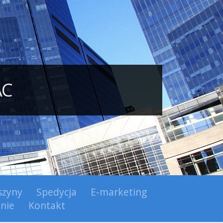
AC
zyny
Spedycja
E-marketing
nie
Kontakt