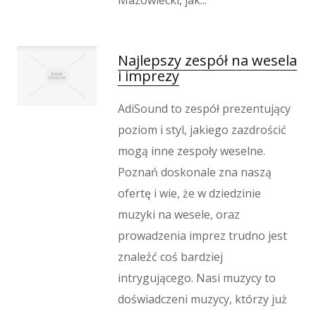
Mazowiecki, jak...
Wypoczynek
Kondycja
Dietetyka, Odchudzanie
Najlepszy zespół na wesela
Kosmetyki
i imprezy
Leczenie
Salony Kosmetyczne
AdiSound to zespół prezentujący
Sprzęt Medyczny
poziom i styl, jakiego zazdrościć
Oprogramowanie
mogą inne zespoły weselne.
Oprogramowanie
Poznań doskonale zna naszą
Strony Internetowe
ofertę i wie, że w dziedzinie
Kontakt
muzyki na wesele, oraz
prowadzenia imprez trudno jest
znaleźć coś bardziej
intrygującego. Nasi muzycy to
doświadczeni muzycy, którzy już