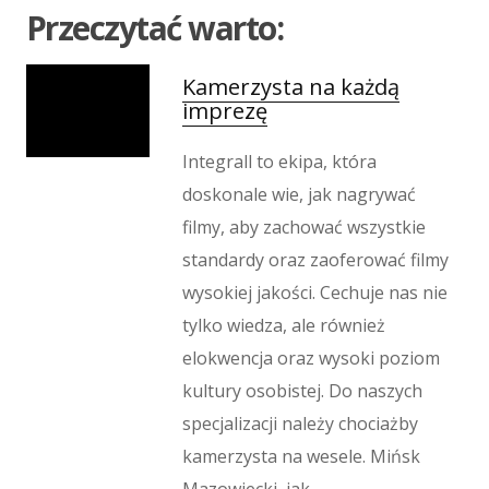
Imprezy Integracyjne
Przeczytać warto:
Hobby
Zajęcia Sportowe i Rekreacyjne
Kamerzysta na każdą
Produkcja
imprezę
Informatyczne
Restauracje, Catering
Integrall to ekipa, która
Fotografia
doskonale wie, jak nagrywać
Adwokaci, Porady Prawne
filmy, aby zachować wszystkie
Ślub i Wesele
standardy oraz zaoferować filmy
Weterynaryjne, Hodowla Zwierząt
wysokiej jakości. Cechuje nas nie
Sprzątanie, Porządkowanie
tylko wiedza, ale również
Serwis
elokwencja oraz wysoki poziom
Inne Usługi
kultury osobistej. Do naszych
Odprężenie
specjalizacji należy chociażby
Hotele i Noclegi
kamerzysta na wesele. Mińsk
Podróże