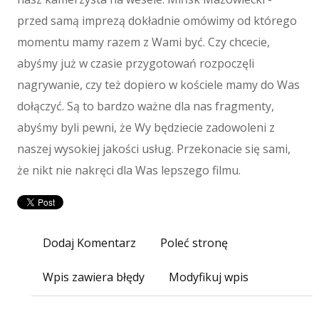
Maszyny
przed samą imprezą dokładnie omówimy od którego
Maszyny
momentu mamy razem z Wami być. Czy chcecie,
Narzędzia
abyśmy już w czasie przygotowań rozpoczęli
Przemysł Metalowy
nagrywanie, czy też dopiero w kościele mamy do Was
Spedycja
dołączyć. Są to bardzo ważne dla nas fragmenty,
Transport
abyśmy byli pewni, że Wy będziecie zadowoleni z
Części Samochodowe
naszej wysokiej jakości usług. Przekonacie się sami,
Wynajem
że nikt nie nakręci dla Was lepszego filmu.
Usługi Motoryzacyjne
Salony, Komisy
E-marketing
Agencje Reklamowe
Dodaj Komentarz
Poleć stronę
Materiały Reklamowe
Inne Agencje
Wpis zawiera błędy
Modyfikuj wpis
Wigor