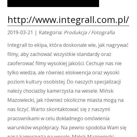
Tłumaczenia
E-Sprzedaż
http://www.integrall.com.pl/
Biżuteria
Dla Dzieci
2019-03-21
|
Kategoria:
Produkcja / Fotografia
Meble
Integrall to ekipa, która doskonale wie, jak nagrywać
Wyposażenie Wnętrz
filmy, aby zachować wszystkie standardy oraz
Wyposażenie Łazienki
zaoferować filmy wysokiej jakości. Cechuje nas nie
Odzież
tylko wiedza, ale również elokwencja oraz wysoki
Sport
Elektronika, RTV, AGD
poziom kultury osobistej. Do naszych specjalizacji
Art. Dla Zwierząt
należy chociażby kamerzysta na wesele. Mińsk
Ogród, Rośliny
Mazowiecki, jak również okoliczne miasta mogą na
Chemia
nas liczyć. Warto skontaktować się z naszymi
Art. Spożywcze
pracownikami w celu dokładnego omówienia
Materiały Eksploatacyjne
warunków współpracy. Na pewno spodoba Wam się
Inne Sklepy
nasz kamerzysta na wesele. Mińsk Mazowiecki -