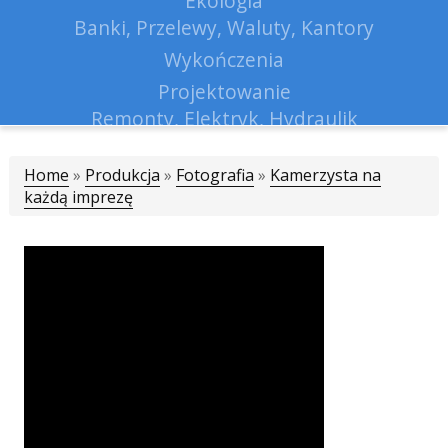
Ekologia
Banki, Przelewy, Waluty, Kantory
Wykończenia
Projektowanie
Remonty, Elektryk, Hydraulik
Materiały Budowlane
Home
»
Produkcja
»
Fotografia
Lokum
»
Kamerzysta na
każdą imprezę
Drzwi i Okna
Klimatyzacja i Wentylacja
Nieruchomości, Działki
Domy, Mieszkania
Nauczanie
Placówki Edukacyjne
Kursy Językowe
Konferencje, Sale Szkoleniowe
Kursy i Szkolenia