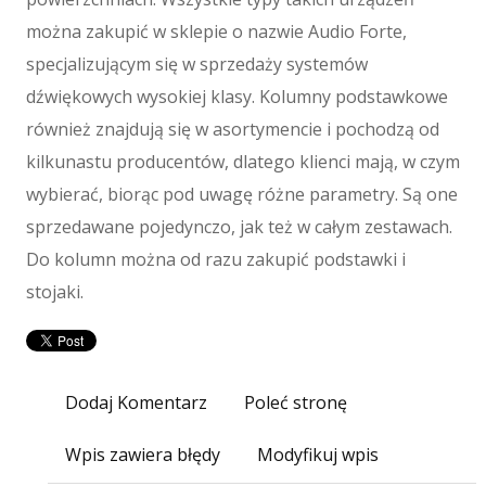
Maszyny
można zakupić w sklepie o nazwie Audio Forte,
Maszyny
specjalizującym się w sprzedaży systemów
Narzędzia
dźwiękowych wysokiej klasy. Kolumny podstawkowe
Przemysł Metalowy
również znajdują się w asortymencie i pochodzą od
Spedycja
kilkunastu producentów, dlatego klienci mają, w czym
Transport
wybierać, biorąc pod uwagę różne parametry. Są one
Części Samochodowe
sprzedawane pojedynczo, jak też w całym zestawach.
Wynajem
Do kolumn można od razu zakupić podstawki i
Usługi Motoryzacyjne
stojaki.
Salony, Komisy
E-marketing
Agencje Reklamowe
Materiały Reklamowe
Dodaj Komentarz
Poleć stronę
Inne Agencje
Wpis zawiera błędy
Wigor
Modyfikuj wpis