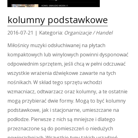
Tłumaczenia
E-Sprzedaż
kolumny podstawkowe
Biżuteria
Dla Dzieci
2016-07-21
|
Kategoria:
Organizacje / Handel
Meble
Miłośnicy muzyki odsłuchiwanej na płytach
Wyposażenie Wnętrz
kompaktowych lub winylowych powinni dysponować
Wyposażenie Łazienki
odpowiednim sprzętem, jeśli chcą w pełni odczuwać
Odzież
wszystkie wrażenia dźwiękowe zawarte na tych
Sport
Elektronika, RTV, AGD
nośnikach. W skład tego sprzętu wchodzi
Art. Dla Zwierząt
wzmacniacz, odtwarzacz oraz kolumny, a te ostatnie
Ogród, Rośliny
mogą przybierać dwie formy. Mogą to być kolumny
Chemia
podstawkowe, jak i stacjonarne, umieszczane na
Art. Spożywcze
podłodze. Pierwsze z nich są mniejsze i dlatego
Materiały Eksploatacyjne
przeznaczone są do pomieszczeń o niedużych
Inne Sklepy
powierzchniach. Wszystkie typy takich urządzeń