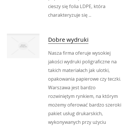
Wypoczynek
cieszy się folia LDPE, która
Kondycja
charakteryzuje się ...
Dietetyka, Odchudzanie
Kosmetyki
Leczenie
Dobre wydruki
Salony Kosmetyczne
Sprzęt Medyczny
Nasza firma oferuje wysokiej
Oprogramowanie
jakości wydruki poligraficzne na
Oprogramowanie
takich materiałach jak ulotki,
Strony Internetowe
opakowania papierowe czy teczki.
Kontakt
Warszawa jest bardzo
rozwiniętym rynkiem, na którym
możemy oferować bardzo szeroki
pakiet usług drukarskich,
wykonywanych przy użyciu