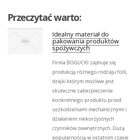
Imprezy Integracyjne
Hobby
Przeczytać warto:
Zajęcia Sportowe i Rekreacyjne
Produkcja
Idealny materiał do
Informatyczne
pakowania produktów
Restauracje, Catering
spożywczych
Fotografia
Firma BOGUCKI zajmuje się
Adwokaci, Porady Prawne
Ślub i Wesele
produkcją różnego rodzaju folii,
Weterynaryjne, Hodowla Zwierząt
dzięki którym możliwe jest
Sprzątanie, Porządkowanie
skuteczne zabezpieczenie
Serwis
konkretnego produktu przed
Inne Usługi
uszkodzeniami mechanicznymi i
Odprężenie
działaniem niekorzystnych
Hotele i Noclegi
czynników zewnętrznych. Dużą
Podróże
popularnością w ostatnim czasie