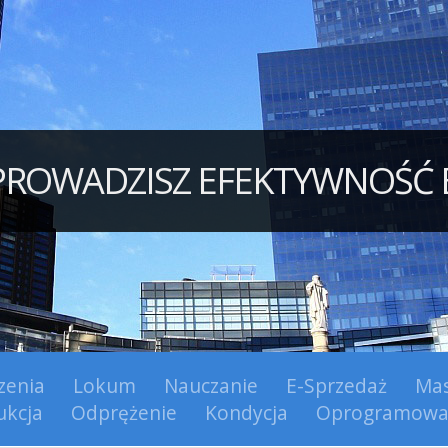
WPROWADZISZ EFEKTYWNOŚĆ
zenia
Lokum
Nauczanie
E-Sprzedaż
Mas
ukcja
Odprężenie
Kondycja
Oprogramowa