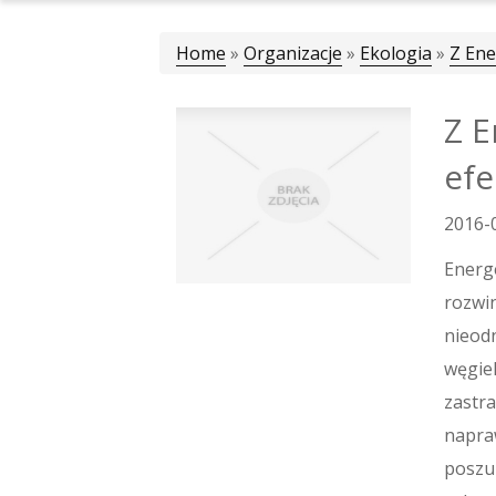
Home
»
Organizacje
»
Ekologia
»
Z Ene
Z E
efe
2016-
Energ
rozwi
nieodn
węgiel
zastra
napra
poszuk