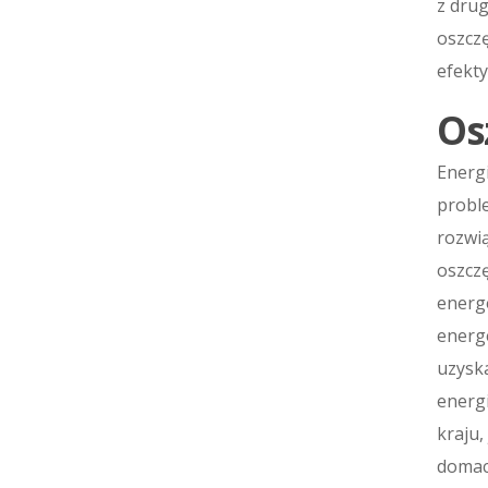
z drug
oszczę
efekt
Os
Energi
probl
rozwi
oszcz
energe
energe
uzysk
energi
kraju,
domach