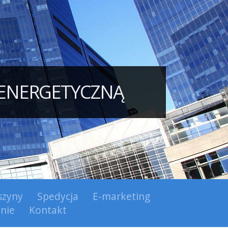
 ENERGETYCZNĄ
zyny
Spedycja
E-marketing
nie
Kontakt