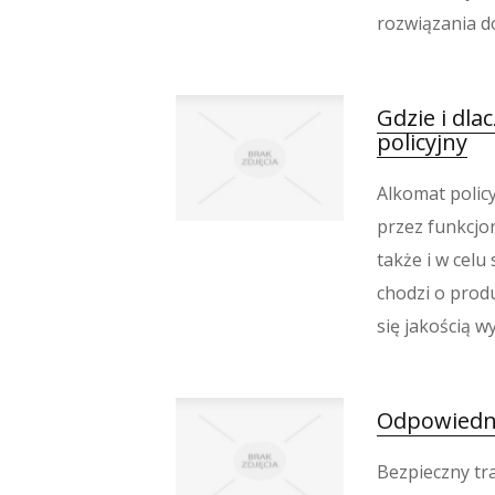
rozwiązania do
Gdzie i dla
policyjny
Alkomat polic
przez funkcjon
także i w celu
chodzi o produ
się jakością wy
Odpowiedni
Bezpieczny tr