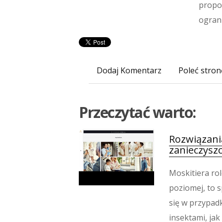
propo
ograni
Dodaj Komentarz
Poleć stron
Przeczytać warto:
Rozwiązania
zanieczysz
Moskitiera rol
poziomej, to 
się w przypad
insektami, jak