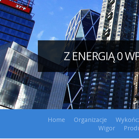
Z ENERGIĄ 0 
Home
Organizacje
Wykońc
Wigor
Prod