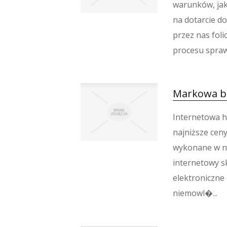
warunków, jak
na dotarcie do
przez nas fol
procesu sprawn
Markowa bi
Internetowa h
najniższe cen
wykonane w na
internetowy s
elektroniczne 
niemowl�...