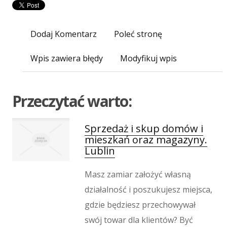
Inne Agencje
Wigor
Dodaj Komentarz
Poleć stronę
Imprezy Integracyjne
Hobby
Wpis zawiera błędy
Modyfikuj wpis
Zajęcia Sportowe i Rekreacyjne
Produkcja
Przeczytać warto:
Informatyczne
Restauracje, Catering
Fotografia
Sprzedaż i skup domów i
mieszkań oraz magazyny.
Adwokaci, Porady Prawne
Lublin
Ślub i Wesele
Weterynaryjne, Hodowla Zwierząt
Masz zamiar założyć własną
Sprzątanie, Porządkowanie
działalność i poszukujesz miejsca,
Serwis
gdzie będziesz przechowywał
Inne Usługi
swój towar dla klientów? Być
Odprężenie