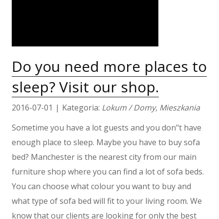
Kursy Językowe
Konferencje, Sale Szkoleniowe
Kursy i Szkolenia
Tłumaczenia
E-Sprzedaż
Do you need more places to
Biżuteria
sleep? Visit our shop.
Dla Dzieci
Meble
2016-07-01
|
Kategoria:
Lokum / Domy, Mieszkania
Wyposażenie Wnętrz
Wyposażenie Łazienki
Sometime you have a lot guests and you don"t have
Odzież
enough place to sleep. Maybe you have to buy sofa
Sport
bed? Manchester is the nearest city from our main
Elektronika, RTV, AGD
furniture shop where you can find a lot of sofa beds.
Art. Dla Zwierząt
You can choose what colour you want to buy and
Ogród, Rośliny
what type of sofa bed will fit to your living room. We
Chemia
know that our clients are looking for only the best
Art. Spożywcze