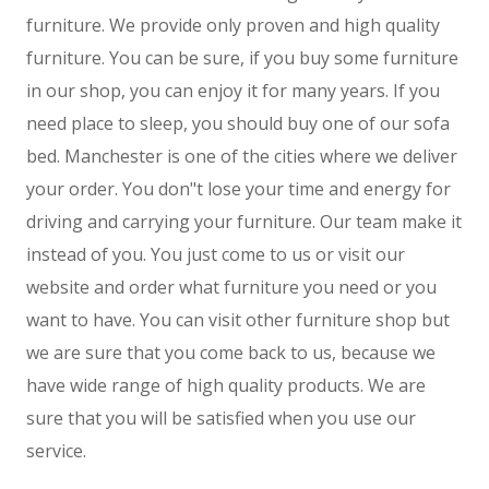
furniture. We provide only proven and high quality
Materiały Eksploatacyjne
Inne Sklepy
furniture. You can be sure, if you buy some furniture
in our shop, you can enjoy it for many years. If you
Maszyny
need place to sleep, you should buy one of our sofa
Maszyny
Narzędzia
bed. Manchester is one of the cities where we deliver
Przemysł Metalowy
your order. You don"t lose your time and energy for
Spedycja
driving and carrying your furniture. Our team make it
instead of you. You just come to us or visit our
Transport
Części Samochodowe
website and order what furniture you need or you
Wynajem
want to have. You can visit other furniture shop but
Usługi Motoryzacyjne
we are sure that you come back to us, because we
Salony, Komisy
have wide range of high quality products. We are
E-marketing
sure that you will be satisfied when you use our
Agencje Reklamowe
service.
Materiały Reklamowe