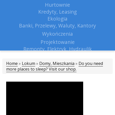
Hurtownie
Kredyty, Leasing
Ekologia
Banki, Przelewy, Waluty, Kantory
Wykończenia
Projektowanie
Remonty, Elektryk, Hydraulik
Materiały Budowlane
Home
»
Lokum
»
Domy, Mieszkania
Lokum
»
Do you need
more places to sleep? Visit our shop.
Drzwi i Okna
Klimatyzacja i Wentylacja
Nieruchomości, Działki
Domy, Mieszkania
Nauczanie
Placówki Edukacyjne