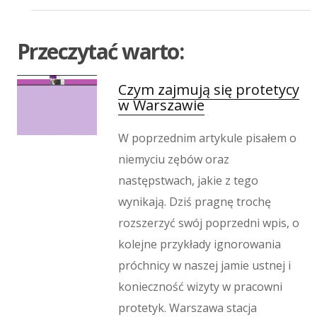
Imprezy Integracyjne
Hobby
Zajęcia Sportowe i Rekreacyjne
Przeczytać warto:
Produkcja
Informatyczne
Czym zajmują się protetycy
w Warszawie
Restauracje, Catering
Fotografia
W poprzednim artykule pisałem o
Adwokaci, Porady Prawne
niemyciu zębów oraz
Ślub i Wesele
następstwach, jakie z tego
Weterynaryjne, Hodowla Zwierząt
Sprzątanie, Porządkowanie
wynikają. Dziś pragnę trochę
Serwis
rozszerzyć swój poprzedni wpis, o
Inne Usługi
kolejne przykłady ignorowania
Odprężenie
próchnicy w naszej jamie ustnej i
Hotele i Noclegi
konieczność wizyty w pracowni
Podróże
protetyk. Warszawa stacja