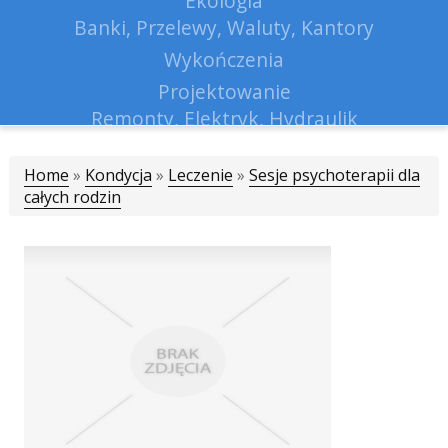
Ekologia
Banki, Przelewy, Waluty, Kantory
Wykończenia
Projektowanie
Remonty, Elektryk, Hydraulik
Materiały Budowlane
Home
»
Kondycja
»
Leczenie
Lokum
»
Sesje psychoterapii dla
całych rodzin
Drzwi i Okna
Klimatyzacja i Wentylacja
Nieruchomości, Działki
Domy, Mieszkania
Nauczanie
Placówki Edukacyjne
Kursy Językowe
Konferencje, Sale Szkoleniowe
Kursy i Szkolenia