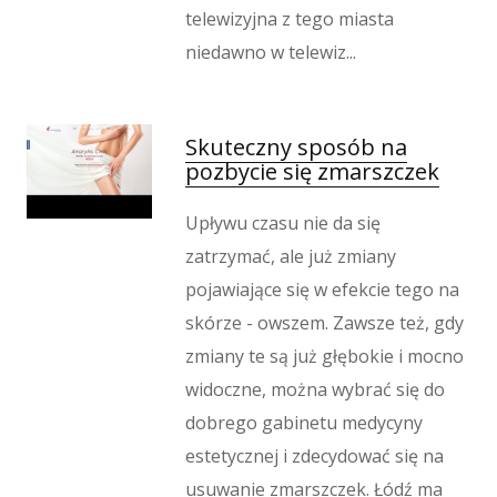
Wypoczynek
telewizyjna z tego miasta
Kondycja
niedawno w telewiz...
Dietetyka, Odchudzanie
Kosmetyki
Leczenie
Skuteczny sposób na
Salony Kosmetyczne
pozbycie się zmarszczek
Sprzęt Medyczny
Upływu czasu nie da się
Oprogramowanie
zatrzymać, ale już zmiany
Oprogramowanie
pojawiające się w efekcie tego na
Strony Internetowe
skórze - owszem. Zawsze też, gdy
Kontakt
zmiany te są już głębokie i mocno
widoczne, można wybrać się do
dobrego gabinetu medycyny
estetycznej i zdecydować się na
usuwanie zmarszczek. Łódź ma