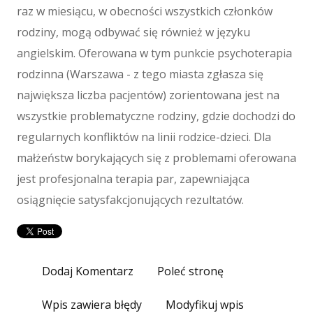
Maszyny
raz w miesiącu, w obecności wszystkich członków
Maszyny
rodziny, mogą odbywać się również w języku
Narzędzia
angielskim. Oferowana w tym punkcie psychoterapia
Przemysł Metalowy
rodzinna (Warszawa - z tego miasta zgłasza się
Spedycja
największa liczba pacjentów) zorientowana jest na
Transport
wszystkie problematyczne rodziny, gdzie dochodzi do
Części Samochodowe
regularnych konfliktów na linii rodzice-dzieci. Dla
Wynajem
małżeństw borykających się z problemami oferowana
Usługi Motoryzacyjne
jest profesjonalna terapia par, zapewniająca
Salony, Komisy
osiągnięcie satysfakcjonujących rezultatów.
E-marketing
Agencje Reklamowe
Materiały Reklamowe
Inne Agencje
Dodaj Komentarz
Poleć stronę
Wigor
Wpis zawiera błędy
Modyfikuj wpis