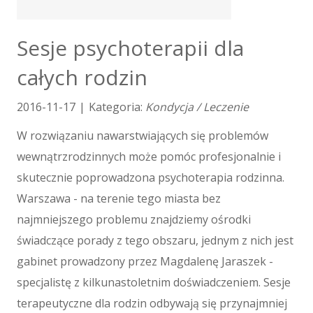
Tłumaczenia
E-Sprzedaż
Sesje psychoterapii dla
Biżuteria
całych rodzin
Dla Dzieci
Meble
2016-11-17
|
Kategoria:
Kondycja / Leczenie
Wyposażenie Wnętrz
Wyposażenie Łazienki
W rozwiązaniu nawarstwiających się problemów
Odzież
wewnątrzrodzinnych może pomóc profesjonalnie i
Sport
skutecznie poprowadzona psychoterapia rodzinna.
Elektronika, RTV, AGD
Warszawa - na terenie tego miasta bez
Art. Dla Zwierząt
najmniejszego problemu znajdziemy ośrodki
Ogród, Rośliny
świadczące porady z tego obszaru, jednym z nich jest
Chemia
Art. Spożywcze
gabinet prowadzony przez Magdalenę Jaraszek -
Materiały Eksploatacyjne
specjalistę z kilkunastoletnim doświadczeniem. Sesje
Inne Sklepy
terapeutyczne dla rodzin odbywają się przynajmniej