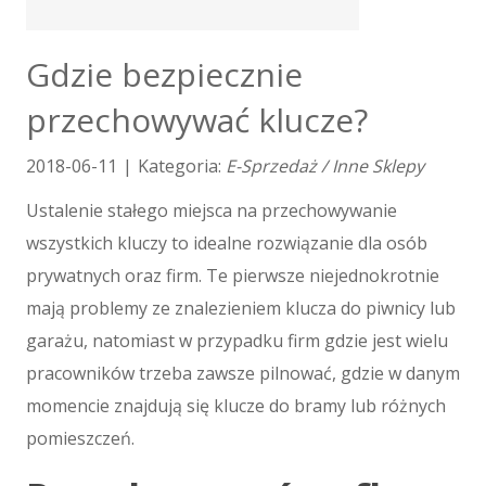
Tłumaczenia
E-Sprzedaż
Gdzie bezpiecznie
Biżuteria
przechowywać klucze?
Dla Dzieci
Meble
2018-06-11
|
Kategoria:
E-Sprzedaż / Inne Sklepy
Wyposażenie Wnętrz
Wyposażenie Łazienki
Ustalenie stałego miejsca na przechowywanie
Odzież
wszystkich kluczy to idealne rozwiązanie dla osób
Sport
prywatnych oraz firm. Te pierwsze niejednokrotnie
Elektronika, RTV, AGD
mają problemy ze znalezieniem klucza do piwnicy lub
Art. Dla Zwierząt
garażu, natomiast w przypadku firm gdzie jest wielu
Ogród, Rośliny
pracowników trzeba zawsze pilnować, gdzie w danym
Chemia
Art. Spożywcze
momencie znajdują się klucze do bramy lub różnych
Materiały Eksploatacyjne
pomieszczeń.
Inne Sklepy