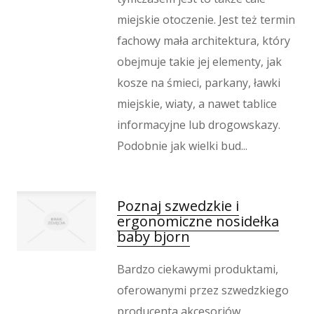
Wypoczynek
miejskie otoczenie. Jest też termin
Kondycja
fachowy mała architektura, który
Dietetyka, Odchudzanie
obejmuje takie jej elementy, jak
Kosmetyki
kosze na śmieci, parkany, ławki
Leczenie
miejskie, wiaty, a nawet tablice
Salony Kosmetyczne
informacyjne lub drogowskazy.
Sprzęt Medyczny
Podobnie jak wielki bud...
Oprogramowanie
Oprogramowanie
Strony Internetowe
Poznaj szwedzkie i
Kontakt
ergonomiczne nosidełka
baby bjorn
Bardzo ciekawymi produktami,
oferowanymi przez szwedzkiego
producenta akcesoriów