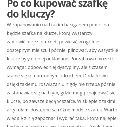
Po co kupować szafkę
Maszyny
do kluczy?
Maszyny
Narzędzia
W zapanowaniu nad takim bałaganem pomocna
Przemysł Metalowy
będzie szafka na klucze, którą wystarczy
Spedycja
zamówić przez internet, powiesić w ogólnie
Transport
dostępnym miejscu i później pilnować, aby wszystkie
Części Samochodowe
klucze były do niej odkładane. Początkowo może to
Wynajem
wymagać odpowiedniej dyscypliny, ale z czasem
Usługi Motoryzacyjne
stanie się to naturalnym odruchem. Dodatkowo
Salony, Komisy
dzięki takiemu rozwiązaniu nigdy nie trzeba później
E-marketing
zastanawiać się nad tym, gdzie mogą znajdować się
Agencje Reklamowe
klucze, bo zawsze będą w szafce. W sklepie z takimi
Materiały Reklamowe
artykułami dostępne są różne modele szafek. Warto
Inne Agencje
więc się z nią zapoznać i wybrać taką, która najlepiej
Wigor
będzie pasowała do wystroju wnętrza. Dzięki temu