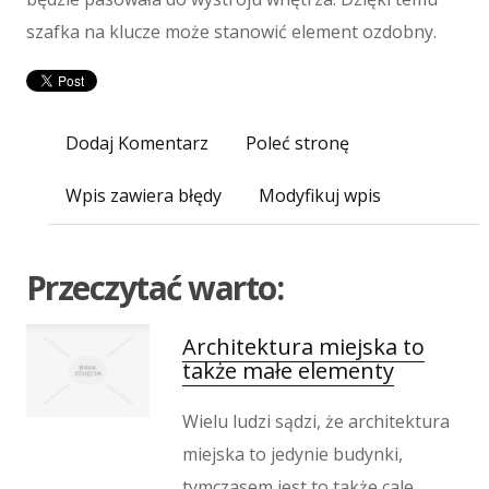
Imprezy Integracyjne
szafka na klucze może stanowić element ozdobny.
Hobby
Zajęcia Sportowe i Rekreacyjne
Produkcja
Informatyczne
Dodaj Komentarz
Poleć stronę
Restauracje, Catering
Fotografia
Wpis zawiera błędy
Modyfikuj wpis
Adwokaci, Porady Prawne
Ślub i Wesele
Przeczytać warto:
Weterynaryjne, Hodowla Zwierząt
Sprzątanie, Porządkowanie
Serwis
Architektura miejska to
także małe elementy
Inne Usługi
Odprężenie
Wielu ludzi sądzi, że architektura
Hotele i Noclegi
miejska to jedynie budynki,
Podróże
tymczasem jest to także cale